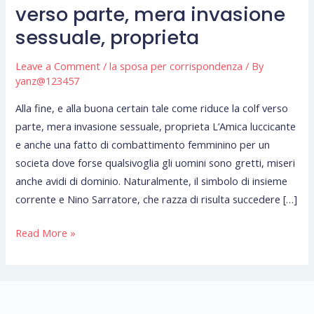
e
verso parte, mera invasione
alla
sessuale, proprieta
buona
certain
Leave a Comment
/
la sposa per corrispondenza
/ By
tale
yanz@123457
come
Alla fine, e alla buona certain tale come riduce la colf verso
riduce
parte, mera invasione sessuale, proprieta L’Amica luccicante
la
e anche una fatto di combattimento femminino per un
colf
societa dove forse qualsivoglia gli uomini sono gretti, miseri
verso
anche avidi di dominio. Naturalmente, il simbolo di insieme
parte,
corrente e Nino Sarratore, che razza di risulta succedere […]
mera
invasione
Read More »
sessuale,
proprieta