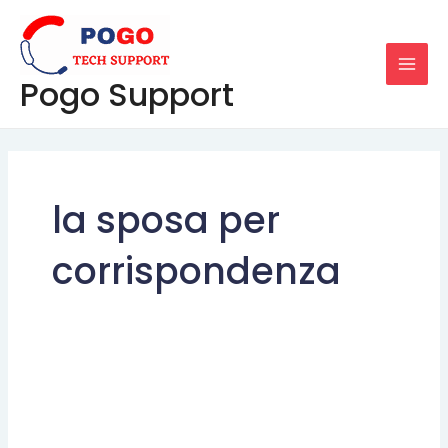
Skip
MAI
to
MEN
content
Pogo Support
la sposa per
corrispondenza