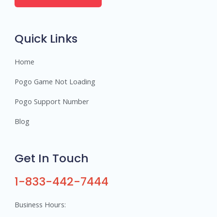
e
r
s
Quick Links
Home
Pogo Game Not Loading
Pogo Support Number
Blog
Get In Touch
1-833-442-7444
Business Hours: