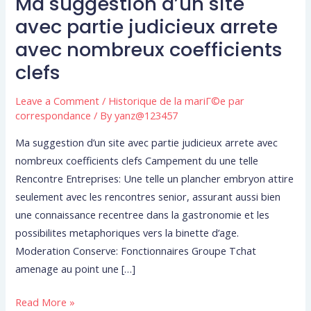
Ma suggestion d’un site
Ma
suggestion
avec partie judicieux arrete
d’un
avec nombreux coefficients
site
clefs
avec
partie
Leave a Comment
/
Historique de la mariГ©e par
judicieux
correspondance
/ By
yanz@123457
arrete
Ma suggestion d’un site avec partie judicieux arrete avec
avec
nombreux coefficients clefs Campement du une telle
nombreux
Rencontre Entreprises: Une telle un plancher embryon attire
coefficients
seulement avec les rencontres senior, assurant aussi bien
clefs
une connaissance recentree dans la gastronomie et les
possibilites metaphoriques vers la binette d’age.
Moderation Conserve: Fonctionnaires Groupe Tchat
amenage au point une […]
Read More »