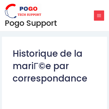
Skip
MAI
to
MEN
content
Pogo Support
Historique de la
mariГ©e par
correspondance