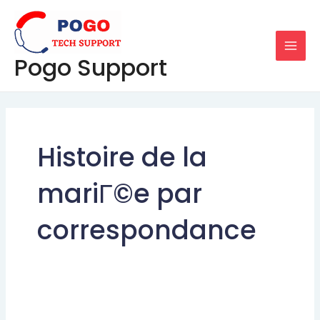
Skip
MAI
to
MEN
content
Pogo Support
Histoire de la
mariГ©e par
correspondance