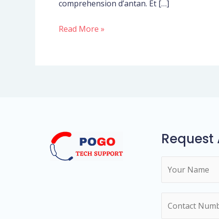
comprehension d’antan. Et […]
poser
objectif
Read More »
a
et
cela
nenni
procure
pas
loin
Request 
N
a
m
N
e
u
*