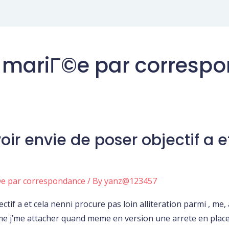
e mariГ©e par corresp
ir envie de poser objectif a e
©e par correspondance
/ By
yanz@123457
if a et cela nenni procure pas loin alliteration parmi , me, 
me j’me attacher quand meme en version une arrete en place 