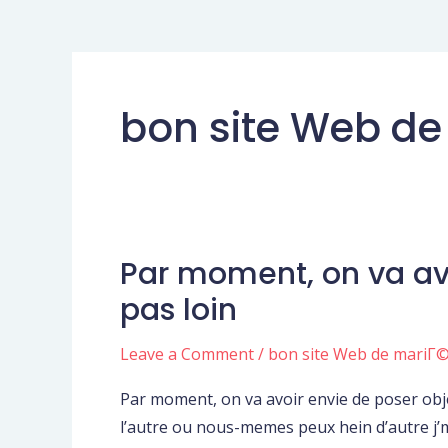
bon site Web d
Par moment, on va avo
Par
moment,
pas loin
on
va
Leave a Comment
/
bon site Web de mariГ
avoir
Par moment, on va avoir envie de poser object
envie
l’autre ou nous-memes peux hein d’autre j’
de