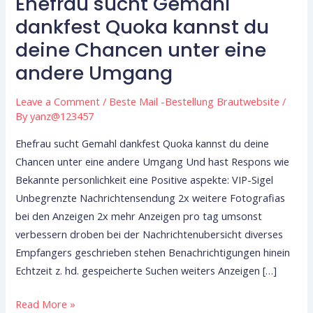
Ehefrau sucht Gemahl
Ehefrau
sucht
dankfest Quoka kannst du
Gemahl
deine Chancen unter eine
dankfest
andere Umgang
Quoka
kannst
Leave a Comment
/
Beste Mail -Bestellung Brautwebsite
/
du
By
yanz@123457
deine
Ehefrau sucht Gemahl dankfest Quoka kannst du deine
Chancen
Chancen unter eine andere Umgang Und hast Respons wie
unter
Bekannte personlichkeit eine Positive aspekte: VIP-Sigel
eine
Unbegrenzte Nachrichtensendung 2x weitere Fotografias
andere
bei den Anzeigen 2x mehr Anzeigen pro tag umsonst
Umgang
verbessern droben bei der Nachrichtenubersicht diverses
Empfangers geschrieben stehen Benachrichtigungen hinein
Echtzeit z. hd. gespeicherte Suchen weiters Anzeigen […]
Read More »