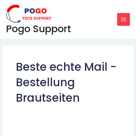
Skip
MAI
to
MEN
content
Pogo Support
Beste echte Mail -
Bestellung
Brautseiten