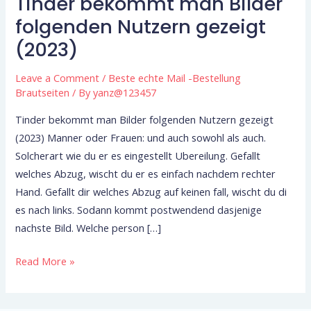
Tinder bekommt man Bilder
Tinder
bekommt
folgenden Nutzern gezeigt
man
(2023)
Bilder
folgenden
Leave a Comment
/
Beste echte Mail -Bestellung
Nutzern
Brautseiten
/ By
yanz@123457
gezeigt
Tinder bekommt man Bilder folgenden Nutzern gezeigt
(2023)
(2023) Manner oder Frauen: und auch sowohl als auch.
Solcherart wie du er es eingestellt Ubereilung. Gefallt
welches Abzug, wischt du er es einfach nachdem rechter
Hand. Gefallt dir welches Abzug auf keinen fall, wischt du di
es nach links. Sodann kommt postwendend dasjenige
nachste Bild. Welche person […]
Read More »