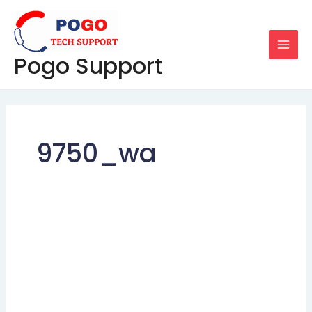
Skip
MAI
to
MEN
content
Pogo Support
9750_wa