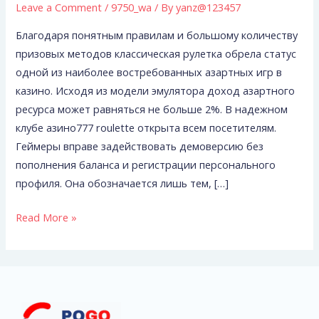
в
Leave a Comment
/
9750_wa
/ By
yanz@123457
денежном
Благодаря понятным правилам и большому количеству
формате
призовых методов классическая рулетка обрела статус
на
одной из наиболее востребованных азартных игр в
площадке
казино. Исходя из модели эмулятора доход азартного
азино
ресурса может равняться не больше 2%. В надежном
777
клубе азино777 roulette открыта всем посетителям.
Геймеры вправе задействовать демоверсию без
пополнения баланса и регистрации персонального
профиля. Она обозначается лишь тем, […]
Read More »