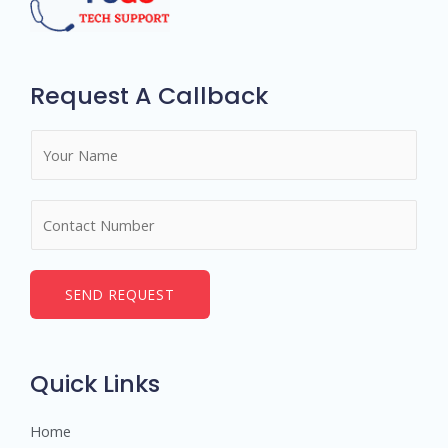
Request A Callback
N
a
m
N
e
u
*
m
b
SEND REQUEST
e
r
s
Quick Links
Home