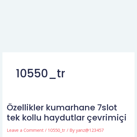
10550_tr
Özellikler kumarhane 7slot
Özellikler
kumarhane
tek kollu haydutlar çevrimiçi
7slot
Leave a Comment
/
10550_tr
/ By
yanz@123457
tek