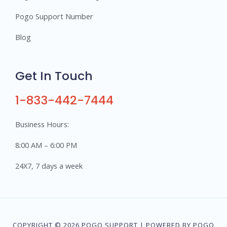
Pogo Support Number
Blog
Get In Touch
1-833-442-7444
Business Hours:
8:00 AM – 6:00 PM
24X7, 7 days a week
COPYRIGHT © 2026 POGO SUPPORT | POWERED BY POGO