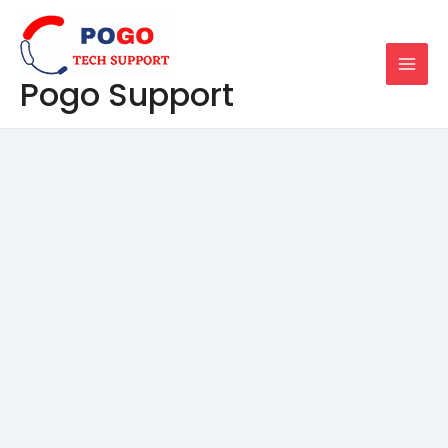
Skip
MAI
to
MEN
content
Pogo Support