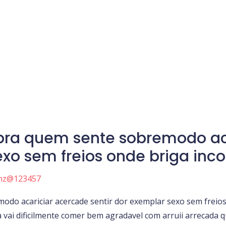
pra quem sente sobremodo ac
exo sem freios onde briga inc
nz@123457
do acariciar acercade sentir dor exemplar sexo sem freios
 vai dificilmente comer bem agradavel com arruii arrecada 