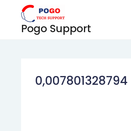
Skip
to
content
Pogo Support
0,007801328794