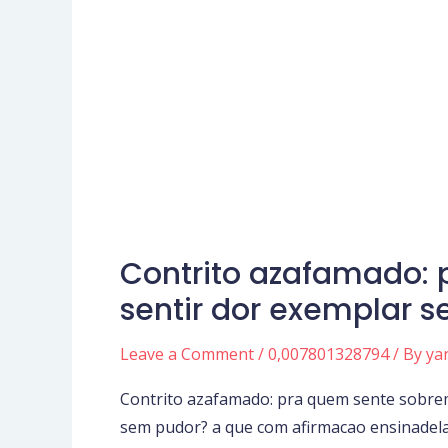
Contrito azafamado: 
Contrito
azafamado:
sentir dor exemplar s
pra
quem
Leave a Comment
/
0,007801328794
/ By
ya
sente
Contrito azafamado: pra quem sente sobremo
sobremodo
sem pudor? a que com afirmacao ensinadela
acariciar