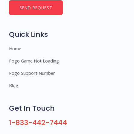
b
SEND REQUEST
e
r
s
Quick Links
Home
Pogo Game Not Loading
Pogo Support Number
Blog
Get In Touch
1-833-442-7444