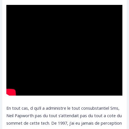
En tout cas, d qu’il a administre le tout consubstantiel Sms,
Neil Papworth pas du tout s’attendait pas du tout a cote du
sommet de cette tech. De 1997, j’ai eu jamais de perception