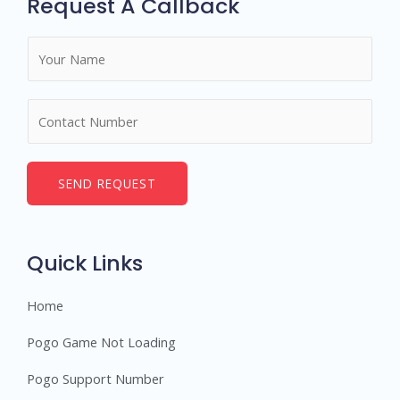
Request A Callback
N
a
m
N
e
u
*
m
b
SEND REQUEST
e
r
s
Quick Links
Home
Pogo Game Not Loading
Pogo Support Number