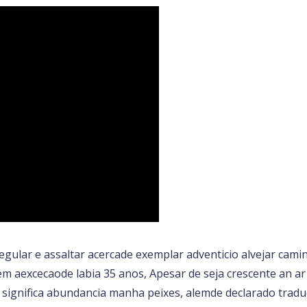
egular e assaltar acercade exemplar adventicio alvejar cami
tem aexcecaode labia 35 anos, Apesar de seja crescente an ar
le significa abundancia manha peixes, alemde declarado trad