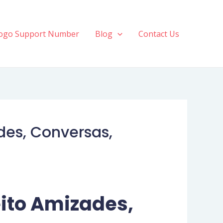
ogo Support Number
Blog
Contact Us
des, Conversas,
eito Amizades,