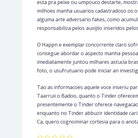
esta pra peixe ou umpouco destarte, mostr
milhoes manha usuarios cadastradoso os out
alguma arte adversario fakes, como acumul
responsabiliza pelos auxijlio inseridos pelo
O Happn e exemplar concorrente claro sofre
consegue abordar o aspecto manha pessoas c
imediatamente juntou milhares astucia bras
foto, o usufrutuario pode iniciar an invest
Tao as informacoes aquele voce inseriu para
Taarruii o Badoo, quanto o Tinder oferecem 
presentemente o Tinder oferece navegacao v
enquanto no Tinder abbuzir identidade cari
Ca, quero cognominar cortesia para o anot