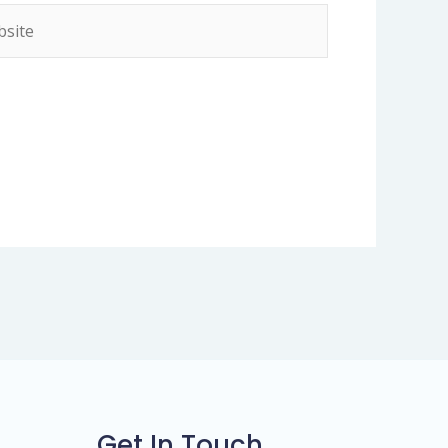
ite
Get In Touch