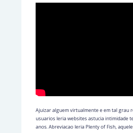
Ajuizar alguem virtualmente e em tal grau r
usuarios leria websites astucia intimidade 
anos. Abreviacao leria Plenty of Fish, aque