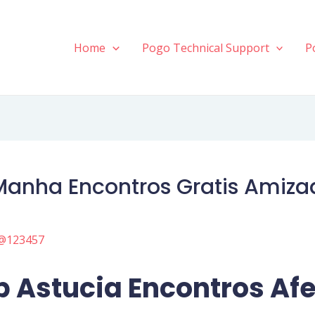
Home
Pogo Technical Support
P
Manha Encontros Gratis Amiza
@123457
p Astucia Encontros Af