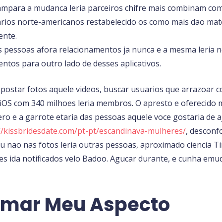
ampara a mudanca leria parceiros chifre mais combinam com
rios norte-americanos restabelecido os como mais dao matc
ente.
as pessoas afora relacionamentos ja nunca e a mesma leria
ntos para outro lado de desses aplicativos.
postar fotos aquele videos, buscar usuarios que arrazoar co
e iOS com 340 milhoes leria membros. O apresto e oferecido
ero e a garrote etaria das pessoas aquele voce gostaria de aj
//kissbridesdate.com/pt-pt/escandinava-mulheres/
, desconf
u nao nas fotos leria outras pessoas, aproximado ciencia Ti
es ida notificados velo Badoo. Agucar durante, e cunha e
rmar Meu Aspecto