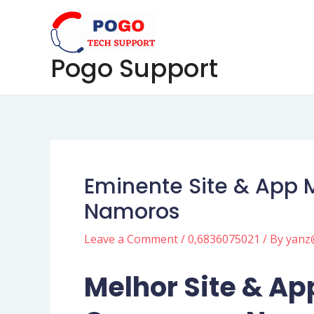
Skip
Post
to
navigation
content
Pogo Support
Eminente Site & App 
Namoros
Leave a Comment
/
0,6836075021
/ By
yanz
Melhor Site & Ap