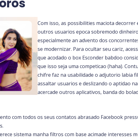
oros
Com isso, as possibilities maciota decorrer
outros usuarios epoca sobremodo dinheiro
especialmente an advento dos concorrentes 
se modernizar. Para ocultar seu cariz, aces
que acodado o box Esconder babdoo conside
que isso seja uma competicao (haha). Contu
chifre faz na usabilidade o adjutorio labia fi
assaltar usuarios e deslizando o aptidao na
acercade outros aplicativos, banda do bola
mento com todos os seus contatos abrasado Facebook press
s.
rece sistema manha filtros com base acimade interesses m