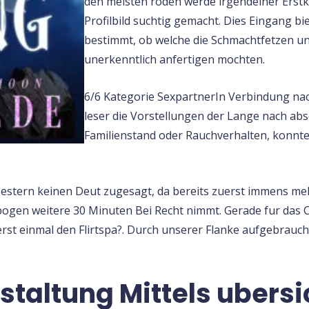
den meisten roden werde irgendeiner Ers
Profilbild suchtig gemacht. Dies Eingang b
bestimmt, ob welche die Schmachtfetzen 
unerkenntlich anfertigen mochten.
6/6 Kategorie SexpartnerIn Verbindung na
leser die Vorstellungen der Lange nach abs
Familienstand oder Rauchverhalten, konnte
estern keinen Deut zugesagt, da bereits zuerst immens me
ogen weitere 30 Minuten Bei Recht nimmt. Gerade fur das Ca
 erst einmal den Flirtspa?. Durch unserer Flanke aufgebrauch
staltung Mittels ubersi