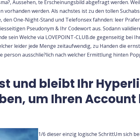
a?, Aussehen, te Erscheinungsbild abgefragt werden. Weil
en vorhanden werden. Als nachstes ist zu den tollen Suchab
e, den One-Night-Stand und Telefonsex fahnden: leer Prafere
iesseitigen Pseudonym & Ihr Codewort aus. Sodann validie
ande sein Welche via LOVEPOINT-CLUB.de gegenseitig bei I
elcher leider jede Menge zeitaufwendig, zu Handen die ern
e person ausschlie?lich nach welcher Ermittlung hinten Popp
st und bleibt Ihr Hyperli
aben, um Ihren Account 
1/6 dieser einzig logische SchrittUm sich 