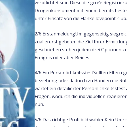
verpflichtet sein Diese die gro?e Registrie
Drogenkonsument mit einem bereits besteh
unter Einsatz von die Flanke lovepoint-club
2/6 ErstanmeldungUm gegenseitig siegreic
zuallererst gebeten die Ziel Ihrer Ermittlu
geschrieben stehen jedem drei Optionen zu
Ereignis oder aber Beides.
4/6 Ein PersonlichkeitsstestSollten Eltern g
beziehung oder dadurch zu Handen die Rubr
wartet ein detailierter Personlichkeitsstes
Fragen, wodurch die individuellen reagiere
nun.
5/6 Das richtige Profilbild wahlenKein Umri