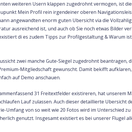
nten weiteren Usern klappen zugedrohnt vermogen, ist die
unkt Mein Profil rein irgendeiner oberen Navigationsleist
mann angewandten enorm guten Ubersicht via die Vollzahligk
ratur ausreichend ist, und auch ob Sie noch etwas Bilder ver
istiert di es zudem Tipps zur Profilgestaltung & Warum ist
Aussicht zwei manche Gute-Siegel zugedrohnt beantragen, d
Premium-Mitgliedschaft gewunscht. Damit bekifft aufklaren, 
infach auf Demo anschauen.
usammenfassend 31 Freitextfelder existireren, hat unserem M
laufen Lauf zulassen. Auch dieser detaillierte Ubersicht des
lerie-Umfang von so weit wie 20 Fotos wird im Unterschied 
erlich genutzt. Insgesamt existiert es bei unserer Flugel all