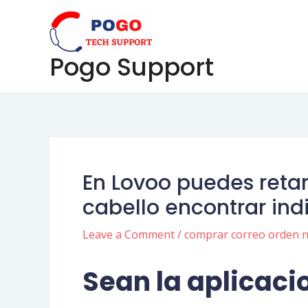
Skip
Post
to
navigation
content
Pogo Support
En Lovoo puedes retar
cabello encontrar ind
Leave a Comment
/
comprar correo orden n
Sean la aplicaci