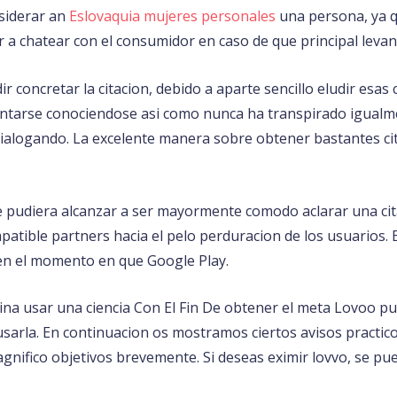
siderar an
Eslovaquia mujeres personales
una persona, ya q
a chatear con el consumidor en caso de que principal levant
r concretar la citacion, debido a aparte sencillo eludir esas
tarse conociendose asi como nunca ha transpirado igualmen
ialogando.
La excelente manera sobre obtener bastantes cita
que pudiera alcanzar a ser mayormente comodo aclarar una ci
atible partners hacia el pelo perduracion de los usuarios. 
en el momento en que Google Play.
cina usar una ciencia Con El Fin De obtener el meta Lovoo 
sarla. En continuacion os mostramos ciertos avisos practic
nifico objetivos brevemente. Si deseas eximir lovvo, se pu