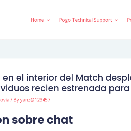
Home
Pogo Technical Support
P
 en el interior del Match desp
ividuos recien estrenada para
ovia
/ By
yanz@123457
on sobre chat