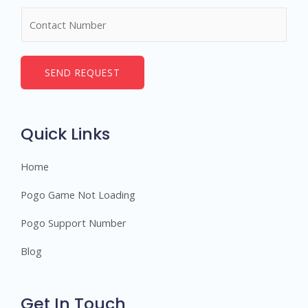
m
N
e
u
*
m
b
SEND REQUEST
e
r
s
Quick Links
Home
Pogo Game Not Loading
Pogo Support Number
Blog
Get In Touch