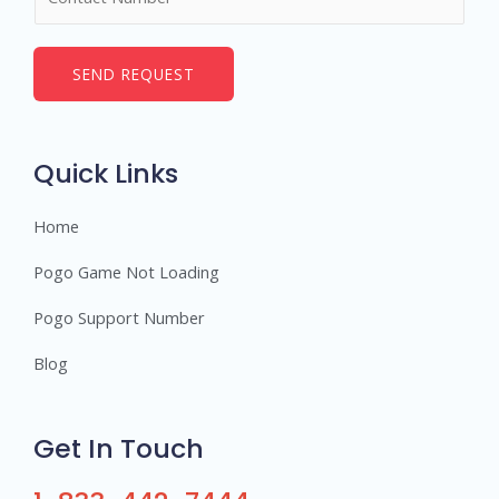
u
*
m
b
SEND REQUEST
e
r
s
Quick Links
Home
Pogo Game Not Loading
Pogo Support Number
Blog
Get In Touch