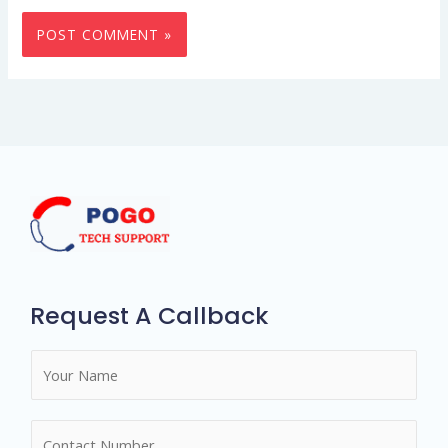
Request A Callback
N
a
m
N
e