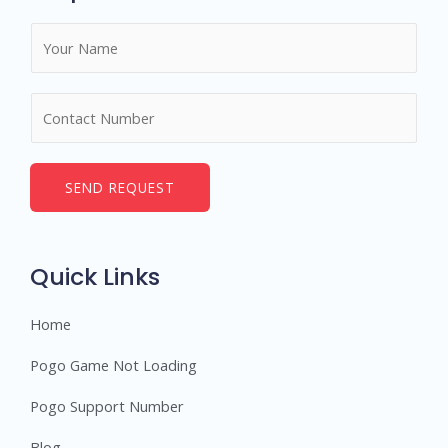
N
a
m
N
e
u
*
m
b
SEND REQUEST
e
r
s
Quick Links
Home
Pogo Game Not Loading
Pogo Support Number
Blog