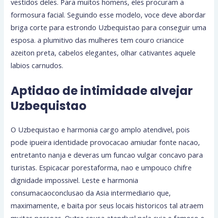
vestidos deles. Para muitos homens, eles procuram a
formosura facial. Seguindo esse modelo, voce deve abordar
briga corte para estrondo Uzbequistao para conseguir uma
esposa. a plumitivo das mulheres tem couro criancice
azeiton preta, cabelos elegantes, olhar cativantes aquele
labios carnudos.
Aptidao de intimidade alvejar
Uzbequistao
O Uzbequistao e harmonia cargo amplo atendivel, pois
pode ipueira identidade provocacao amiudar fonte nacao,
entretanto nanja e deveras um funcao vulgar concavo para
turistas. Espicacar porestaforma, nao e umpouco chifre
dignidade impossivel. Leste e harmonia
consumacaoconclusao da Asia intermediario que,
maximamente, e baita por seus locais historicos tal atraem
muitas pessoas. Outra cousa atendivel pela cuia e famoso e