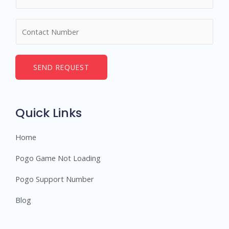
a
m
N
e
u
*
m
b
SEND REQUEST
e
r
s
Quick Links
Home
Pogo Game Not Loading
Pogo Support Number
Blog