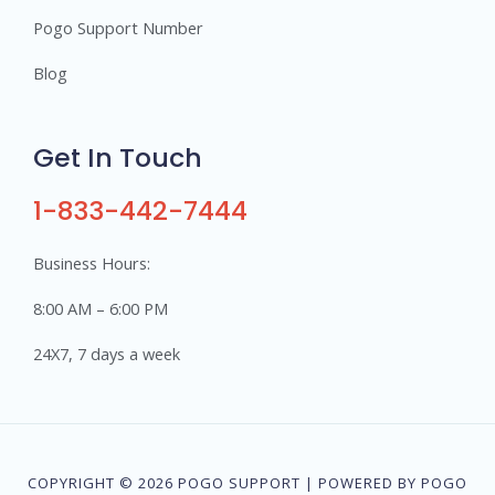
Pogo Support Number
Blog
Get In Touch
1-833-442-7444
Business Hours:
8:00 AM – 6:00 PM
24X7, 7 days a week
COPYRIGHT © 2026 POGO SUPPORT | POWERED BY POGO