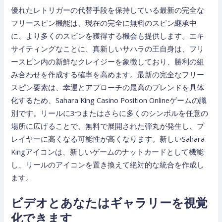
優れたレトリガーの代替手段を保持している最新の完全な
フリースピン機能は、現在の完全に無料のスピン継承中
に、より多くのスピンを獲得する機会も提供します。エキ
サイティングなことに、真新しいサハラの王自身は、フリ
ースピン内の新鮮なクレイジーを象徴しており、勝利の組
み合わせを作成する確率を高めます。最新の完全なフリー
スピン要素は、幸運とアプローチの最高のブレンドを具体
化するため、Sahara King Casino Position Onlineゲームの識
別です。リールに3つまたはさらに多くのシンボルを任意の
場所に広げることで、無料で展開された弾丸が発生し、プ
レイヤーに高くなる可能性が高くなります。新しいSahara
Kingアイコンは、新しいゲームのナットカードとして機能
し、リールのアイコンを置き換えて絶対的な統合を作成し
ます。
ビデオとあなたはギャラリーを視覚
化できます