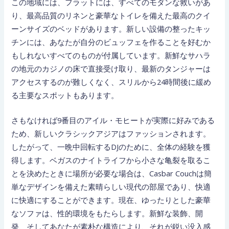
この地域には、フラットには、すべてのモダンな救いがあ
り、最高品質のリネンと豪華なトイレを備えた最高のクイ
ーンサイズのベッドがあります。新しい設備の整ったキッ
チンには、あなたが自分のビュッフェを作ることを好むか
もしれないすべてのものが付属しています。新鮮なサハラ
の地元のカジノの床で直接受け取り、最新のタンジャーは
アクセスするのが難しくなく、スリルから24時間後に緩め
る主要なスポットもあります。
さもなければ9番目のアイル・モヒートが実際に好みである
ため、新しいクラシックアジアはファッションされます。
したがって、一晩中回転するDJのために、全体の経験を獲
得します。ベガスのナイトライフから小さな亀裂を取るこ
とを決めたときに場所が必要な場合は、Casbar Couchは簡
単なデザインを備えた素晴らしい現代の部屋であり、快適
に快適にすることができます。現在、ゆったりとした豪華
なソファは、性的環境をもたらします。新鮮な装飾、開
発、そしてあなたが素朴な構造により、それが鋭い没入感