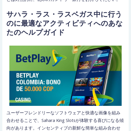
サハラ・ラス・ラスベガス中に行う
のに最適なアクティビティへのあな
たのヘルプガイド
ユーザーフレンドリーなソフトウェアと快適な画像を組み
合わせることで、Sahara King Slotsが体験する喜びになる傾
向があります。インセンティブの新鮮な簡単な組み合わせ