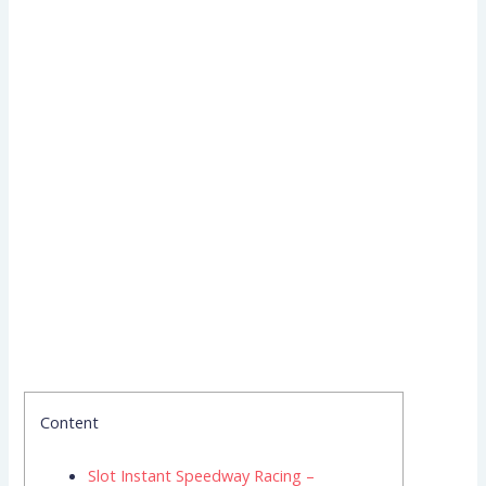
Content
Slot Instant Speedway Racing –