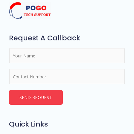
Request A Callback
N
a
m
N
e
u
*
m
b
SEND REQUEST
e
r
s
Quick Links