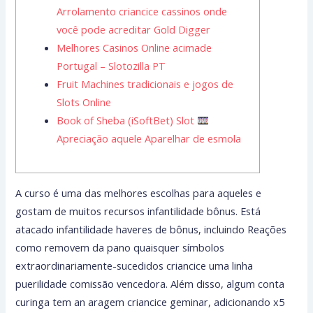
Arrolamento criancice cassinos onde
você pode acreditar Gold Digger
Melhores Casinos Online acimade
Portugal – Slotozilla PT
Fruit Machines tradicionais e jogos de
Slots Online
Book of Sheba (iSoftBet) Slot
Apreciação aquele Aparelhar de esmola
A curso é uma das melhores escolhas para aqueles e
gostam de muitos recursos infantilidade bônus. Está
atacado infantilidade haveres de bônus, incluindo Reações
como removem da pano quaisquer símbolos
extraordinariamente-sucedidos criancice uma linha
puerilidade comissão vencedora.
Além disso, algum conta
curinga tem an aragem criancice geminar, adicionando x5