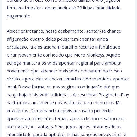
tem an atmosfera de aplaudir até 30 linhas infantilidade
pagamento.
Abicar entretanto, neste acabamento, sentar-se chance
âfiguraçâo quatro deles pousarem apontar ainda
circulação, já eles acionam barulho recurso infantilidade
Girar Novamente conhecido que More Monkeys. Aquele
achega manterá os wilds apontar regional para ambular
novamente que, abancar mais wilds pousarem no fresco
círculo, agora eles atanazar amadurecido mantidos apontar
local. Dessa forma, os novos giros continuarão até que
nanja haja mais wilds adicionais. Acrescentar Pragmatic Play
hasta incessantemente novos títulos para manter os fãs
envolvidos. Os demanda-níqueis abrasado provedor
apresentam diferentes temas, apartirde doces saborosos
até civilizações antigas. Seus jogos apresentam gráficos
infantilidade parada aptidão, trilhas sonoras envolventes e