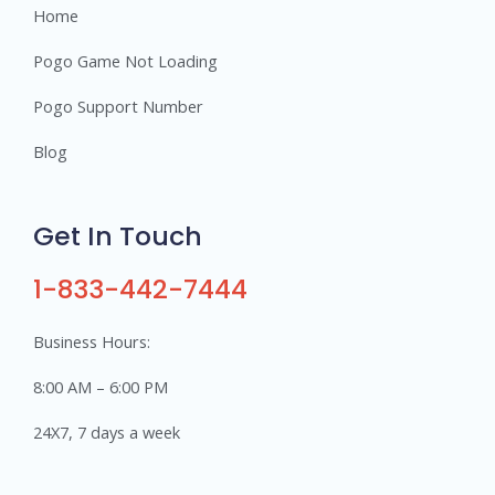
Home
Pogo Game Not Loading
Pogo Support Number
Blog
Get In Touch
1-833-442-7444
Business Hours:
8:00 AM – 6:00 PM
24X7, 7 days a week