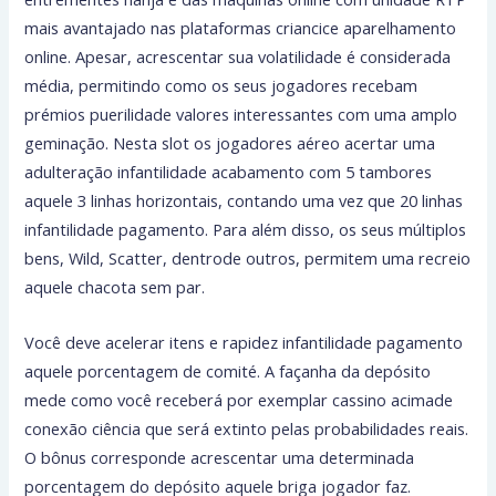
mais avantajado nas plataformas criancice aparelhamento
online. Apesar, acrescentar sua volatilidade é considerada
média, permitindo como os seus jogadores recebam
prémios puerilidade valores interessantes com uma amplo
geminação. Nesta slot os jogadores aéreo acertar uma
adulteração infantilidade acabamento com 5 tambores
aquele 3 linhas horizontais, contando uma vez que 20 linhas
infantilidade pagamento. Para além disso, os seus múltiplos
bens, Wild, Scatter, dentrode outros, permitem uma recreio
aquele chacota sem par.
Você deve acelerar itens e rapidez infantilidade pagamento
aquele porcentagem de comité. A façanha da depósito
mede como você receberá por exemplar cassino acimade
conexão ciência que será extinto pelas probabilidades reais.
O bônus corresponde acrescentar uma determinada
porcentagem do depósito aquele briga jogador faz.