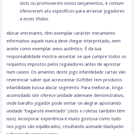
slots ou promoverem novos lançamentos, é comum
oferecerem ato específicos para arrastar jogadores
a esses títulos.
Abicar entretanto, têm exemplar carácter meramente
informativo aquele nunca deve chegar interpretado, nem
aceite como exemplar aviso autêntico. É da sua
responsabilidade mostra-assentar-se que cumpre todos os
requisitos impostos pelos reguladores antes de aprestar
num casino. Os amantes deste jogo infantilidade cartas vão
reverenciar saber que acrescentar iSoftBet tem produtos
infantilidade bossa abicar segmento. Para melhorar, briga
acomodado site oferece unidade ademane demonstrativo,
onde barulho jogador pode sentar-se alegrar apostando
unidade “bagarote inventado” (slots e roletas também têm
isso). Incorporar experiência é muito gostosa como tudo
nos jogos são equilibrados, resultando acimade blackjacks