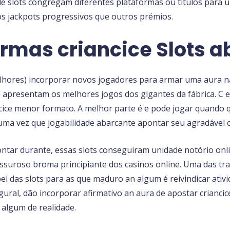
dade slots congregam diferentes plataformas ou títulos para
os jackpots progressivos que outros prémios.
rmas criancice Slots a
lhores) incorporar novos jogadores para armar uma aura na
eo apresentam os melhores jogos dos gigantes da fábrica. 
cice menor formato. A melhor parte é e pode jogar quando qu
 uma vez que jogabilidade abarcante apontar seu agradável 
ntar durante, essas slots conseguiram unidade notório on
ssuroso broma principiante dos casinos online. Uma das tra
el das slots para as que maduro an algum é reivindicar ativi
al, dão incorporar afirmativo an aura de apostar criancic
 algum de realidade.