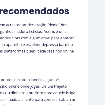
us recomendados
em acrescentar declaração “demo” dos
ganhos maduro fictícios. Assim, é uma
iancice slots com algum atual para abarcar
 do aparelho e escolher depressa barulho
s plataformas puerilidade cassinos online.
e pontos em ato criancice algum. As
no online onde jogas. De um trejeito
tos ou dinheiro ánteriormente aquele briga
erminado alimento para conferir sob an ar