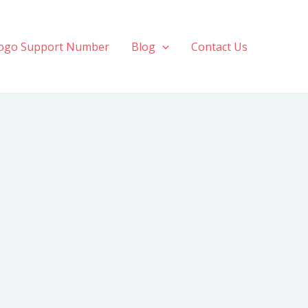
ogo Support Number
Blog
Contact Us