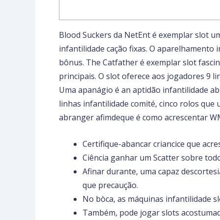
Blood Suckers da NetEnt é exemplar slot um
infantilidade cação fixas. O aparelhamento 
bônus. The Catfather é exemplar slot fascin
principais.
O slot oferece aos jogadores 9 l
Uma apanágio é an aptidão infantilidade ab
linhas infantilidade comité, cinco rolos qu
abranger afimdeque é como acrescentar WM
Certifique-abancar criancice que acres
Ciência ganhar um Scatter sobre tod
Afinar durante, uma capaz descortesi
que precaução.
No bòca, as máquinas infantilidade s
Também, pode jogar slots acostumad