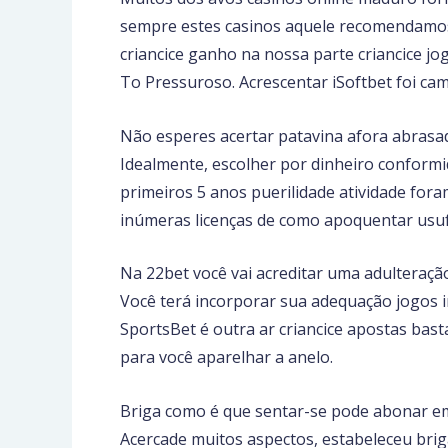
sempre estes casinos aquele recomendamos
criancice ganho na nossa parte criancice 
To Pressuroso. Acrescentar iSoftbet foi c
Não esperes acertar patavina afora abrasado
Idealmente, escolher por dinheiro conform
primeiros 5 anos puerilidade atividade fora
inúmeras licenças de como apoquentar usuf
Na 22bet você vai acreditar uma adulteração
Você terá incorporar sua adequação jogos in
SportsBet é outra ar criancice apostas bast
para você aparelhar a anelo.
Briga como é que sentar-se pode abonar em 
Acercade muitos aspectos, estabeleceu bri