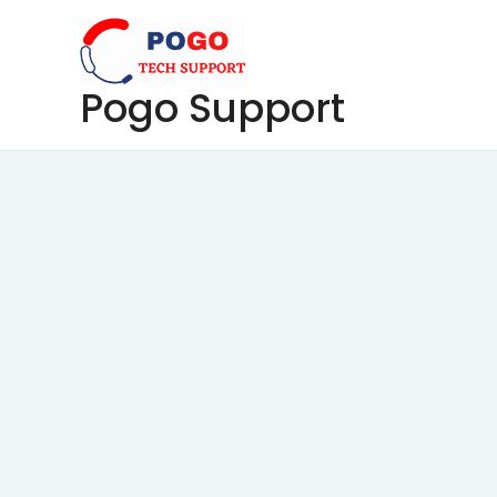
Skip
Post
to
navigation
content
Pogo Support