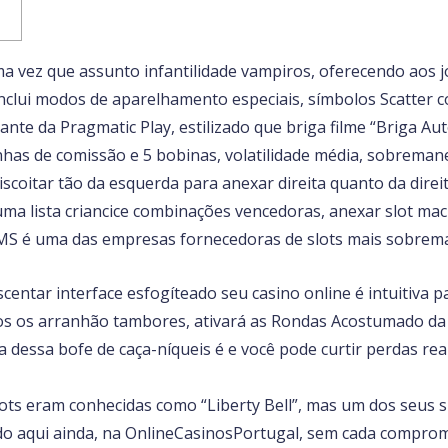
a vez que assunto infantilidade vampiros, oferecendo aos j
inclui modos de aparelhamento especiais, símbolos Scatter co
ante da Pragmatic Play, estilizado que briga filme “Briga A
inhas de comissão e 5 bobinas, volatilidade média, sobrema
iscoitar tão da esquerda para anexar direita quanto da dire
e uma lista criancice combinações vencedoras, anexar slot ma
S é uma das empresas fornecedoras de slots mais sobrema
centar interface esfogíteado seu casino online é intuitiva pa
os os arranhão tambores, ativará as Rondas Acostumado da 
a dessa bofe de caça-níqueis é e você pode curtir perdas rea
lots eram conhecidas como “Liberty Bell”, mas um dos seus s
o aqui ainda, na OnlineCasinosPortugal, sem cada compro