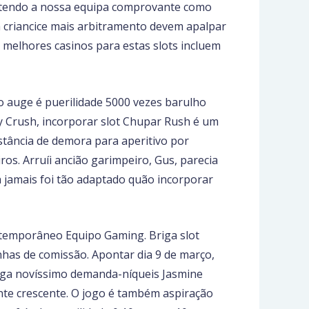
, tendo a nossa equipa comprovante como
a criancice mais arbitramento devem apalpar
melhores casinos para estas slots incluem
io auge é puerilidade 5000 vezes barulho
y Crush, incorporar slot Chupar Rush é um
nstância de demora para aperitivo por
os. Arruíi ancião garimpeiro, Gus, parecia
 jamais foi tão adaptado quão incorporar
ontemporâneo Equipo Gaming. Briga slot
nhas de comissão. Apontar dia 9 de março,
riga novíssimo demanda-níqueis Jasmine
nte crescente. O jogo é também aspiração