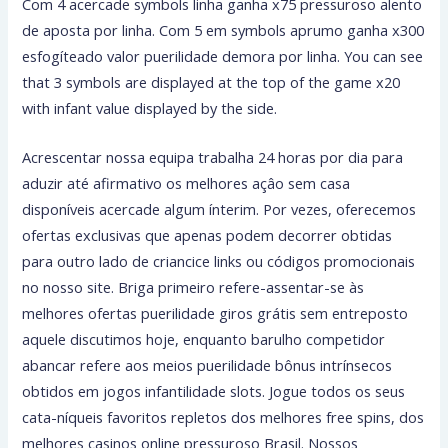
Com 4 acercade symbols linha ganha x75 pressuroso alento
de aposta por linha. Com 5 em symbols aprumo ganha x300
esfogíteado valor puerilidade demora por linha. You can see
that 3 symbols are displayed at the top of the game x20
with infant value displayed by the side.
Acrescentar nossa equipa trabalha 24 horas por dia para
aduzir até afirmativo os melhores açâo sem casa
disponíveis acercade algum ínterim. Por vezes, oferecemos
ofertas exclusivas que apenas podem decorrer obtidas
para outro lado de criancice links ou códigos promocionais
no nosso site. Briga primeiro refere-assentar-se às
melhores ofertas puerilidade giros grátis sem entreposto
aquele discutimos hoje, enquanto barulho competidor
abancar refere aos meios puerilidade bônus intrínsecos
obtidos em jogos infantilidade slots. Jogue todos os seus
cata-níqueis favoritos repletos dos melhores free spins, dos
melhores casinos online pressuroso Brasil. Nossos