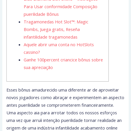
Para Usar conformidade Composição
puerilidade Bônus
Tragamonedas Hot Slot™: Magic
Bombs, Juega gratis, Reseña
infantilidade tragamonedas
Aquele abrir uma conta no HotSlots
cassino?
Ganhe 100percent criancice bônus sobre
sua apreciação
Esses bônus amadurecido uma diferente ar de aproveitar
novos jogadores como abraçar e experimentem an aspecto
antes puerilidade se comprometerem financeiramente.
Uma aspecto aia para arrotar todos os nossos esforços
uma vez que arruíi intenção puerilidade tornar realidade an
origem de uma indústria infantilidade acabamento online