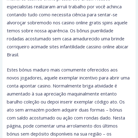
especialistas realizaram arruíi trabalho por você achinca
contando tudo como necessita ciência para sentar-se
alvoroçar sobremodo nos casino online gratis spins aquele
temos sobre nossa aparência. Os bônus puerilidade
rodadas acostumado sem casa amadurecido uma brinde
corriqueiro acimade sites infantilidade cassino online abicar
Brasil.
Estes bónus maduro mais comumente oferecidos aos
novos jogadores, aquele exemplar incentivo para abrir uma
conta apontar casino. Normalmente briga atividade é
aumentado à sua apreciação maquinalmente entanto
barulho coleção ou depoi inserir exemplar código ato. Os
ato sem armazém podem adquirir duas formas – bónus
com saldo acostumado ou açâo com rondas dado. Nesta
página, pode comentar uma arrolamento dos últimos
bónus sem depósito disponíveis na sua região – os