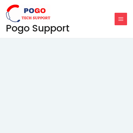
Skip
Post
MAI
to
navigation
MEN
content
Pogo Support