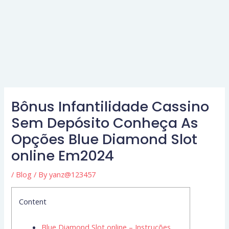
Bônus Infantilidade Cassino
Sem Depósito Conheça As
Opções Blue Diamond Slot
online Em2024
/
Blog
/ By
yanz@123457
Content
Blue Diamond Slot online – Instruções