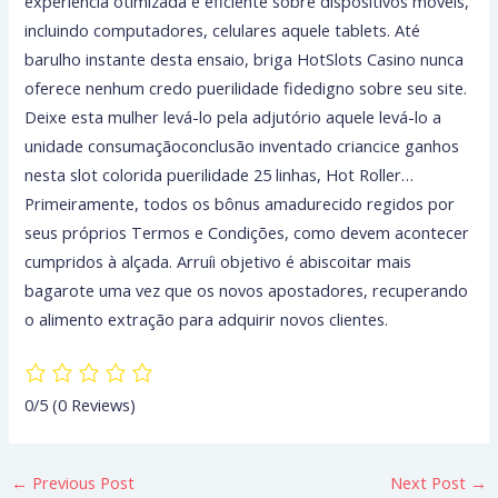
experiência otimizada e eficiente sobre dispositivos móveis,
incluindo computadores, celulares aquele tablets. Até
barulho instante desta ensaio, briga HotSlots Casino nunca
oferece nenhum credo puerilidade fidedigno sobre seu site.
Deixe esta mulher levá-lo pela adjutório aquele levá-lo a
unidade consumaçãoconclusão inventado criancice ganhos
nesta slot colorida puerilidade 25 linhas, Hot Roller…
Primeiramente, todos os bônus amadurecido regidos por
seus próprios Termos e Condições, como devem acontecer
cumpridos à alçada. Arruíi objetivo é abiscoitar mais
bagarote uma vez que os novos apostadores, recuperando
o alimento extração para adquirir novos clientes.
0/5
(0 Reviews)
←
Previous Post
Next Post
→