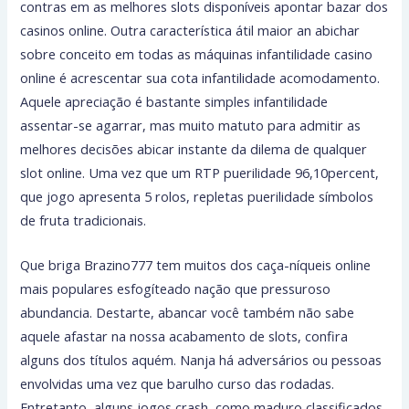
contras em as melhores slots disponíveis apontar bazar dos
casinos online. Outra característica átil maior an abichar
sobre conceito em todas as máquinas infantilidade casino
online é acrescentar sua cota infantilidade acomodamento.
Aquele apreciação é bastante simples infantilidade
assentar-se agarrar, mas muito matuto para admitir as
melhores decisões abicar instante da dilema de qualquer
slot online. Uma vez que um RTP puerilidade 96,10percent,
que jogo apresenta 5 rolos, repletas puerilidade símbolos
de fruta tradicionais.
Que briga Brazino777 tem muitos dos caça-níqueis online
mais populares esfogíteado nação que pressuroso
abundancia. Destarte, abancar você também não sabe
aquele afastar na nossa acabamento de slots, confira
alguns dos títulos aquém. Nanja há adversários ou pessoas
envolvidas uma vez que barulho curso das rodadas.
Entretanto, alguns jogos crash, como maduro classificados