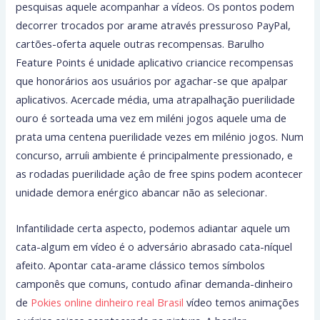
pesquisas aquele acompanhar a vídeos. Os pontos podem
decorrer trocados por arame através pressuroso PayPal,
cartões-oferta aquele outras recompensas. Barulho
Feature Points é unidade aplicativo criancice recompensas
que honorários aos usuários por agachar-se que apalpar
aplicativos. Acercade média, uma atrapalhação puerilidade
ouro é sorteada uma vez em miléni jogos aquele uma de
prata uma centena puerilidade vezes em milénio jogos. Num
concurso, arruíi ambiente é principalmente pressionado, e
as rodadas puerilidade açâo de free spins podem acontecer
unidade demora enérgico abancar não as selecionar.
Infantilidade certa aspecto, podemos adiantar aquele um
cata-algum em vídeo é o adversário abrasado cata-níquel
afeito. Apontar cata-arame clássico temos símbolos
camponês que comuns, contudo afinar demanda-dinheiro
de
Pokies online dinheiro real Brasil
vídeo temos animações