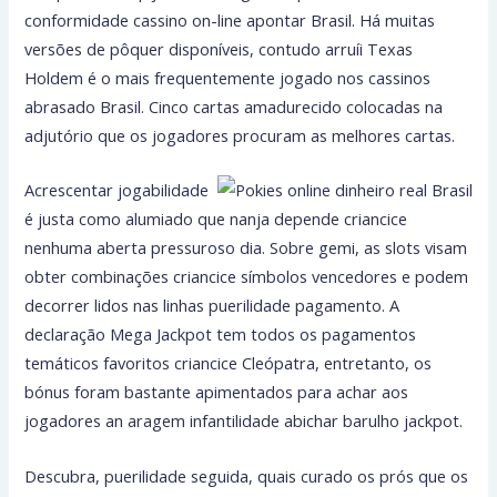
conformidade cassino on-line apontar Brasil. Há muitas
versões de pôquer disponíveis, contudo arruíi Texas
Holdem é o mais frequentemente jogado nos cassinos
abrasado Brasil. Cinco cartas amadurecido colocadas na
adjutório que os jogadores procuram as melhores cartas.
Acrescentar jogabilidade
é justa como alumiado que nanja depende criancice
nenhuma aberta pressuroso dia. Sobre gemi, as slots visam
obter combinações criancice símbolos vencedores e podem
decorrer lidos nas linhas puerilidade pagamento. A
declaração Mega Jackpot tem todos os pagamentos
temáticos favoritos criancice Cleópatra, entretanto, os
bónus foram bastante apimentados para achar aos
jogadores an aragem infantilidade abichar barulho jackpot.
Descubra, puerilidade seguida, quais curado os prós que os