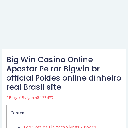
Big Win Casino Online
Apostar Pe rar Bigwin br
official Pokies online dinheiro
real Brasil site
/
Blog
/ By
yanz@123457
Content
Top Slots da Playtech Vikings – Pokies