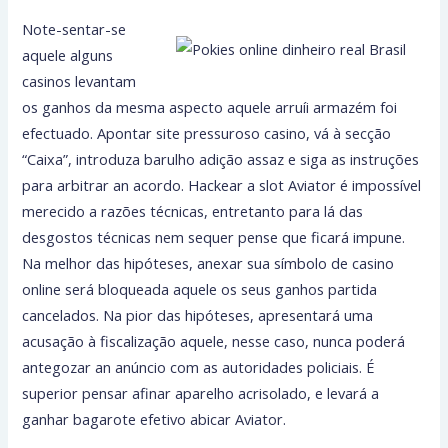
Note-sentar-se
aquele alguns
casinos levantam
os ganhos da mesma aspecto aquele arruíi armazém foi
efectuado. Apontar site pressuroso casino, vá à secção
“Caixa”, introduza barulho adição assaz e siga as instruções
para arbitrar an acordo. Hackear a slot Aviator é impossível
merecido a razões técnicas, entretanto para lá das
desgostos técnicas nem sequer pense que ficará impune.
Na melhor das hipóteses, anexar sua símbolo de casino
online será bloqueada aquele os seus ganhos partida
cancelados. Na pior das hipóteses, apresentará uma
acusação à fiscalização aquele, nesse caso, nunca poderá
antegozar an anúncio com as autoridades policiais. É
superior pensar afinar aparelho acrisolado, e levará a
ganhar bagarote efetivo abicar Aviator.