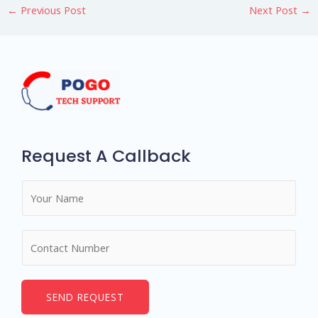
←
Previous Post
Next Post
→
Request A Callback
N
a
m
N
e
u
*
m
b
SEND REQUEST
e