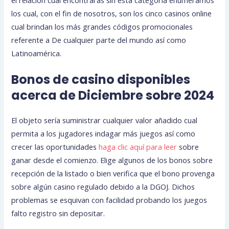
los cual, con el fin de nosotros, son los cinco casinos online
cual brindan los más grandes códigos promocionales
referente a De cualquier parte del mundo así­ como
Latinoamérica.
Bonos de casino disponibles
acerca de Diciembre sobre 2024
El objeto serí­a suministrar cualquier valor añadido cual
permita a los jugadores indagar más juegos así­ como
crecer las oportunidades
haga clic aquí para leer
sobre
ganar desde el comienzo. Elige algunos de los bonos sobre
recepción de la listado o bien verifica que el bono provenga
sobre algún casino regulado debido a la DGOJ. Dichos
problemas se esquivan con facilidad probando los juegos
falto registro sin depositar.