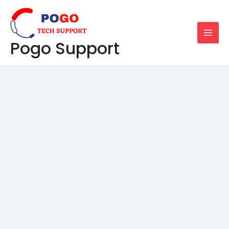
Skip
Post
MAI
to
navigation
MEN
content
Pogo Support