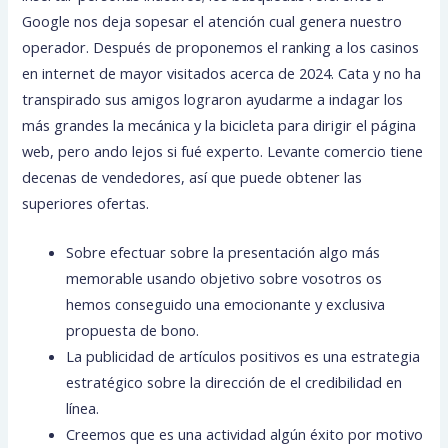
Google nos deja sopesar el atención cual genera nuestro
operador. Después de proponemos el ranking a los casinos
en internet de mayor visitados acerca de 2024. Cata y no ha
transpirado sus amigos lograron ayudarme a indagar los
más grandes la mecánica y la bicicleta para dirigir el página
web, pero ando lejos si fué experto. Levante comercio tiene
decenas de vendedores, así que puede obtener las
superiores ofertas.
Sobre efectuar sobre la presentación algo más
memorable usando objetivo sobre vosotros os
hemos conseguido una emocionante y exclusiva
propuesta de bono.
La publicidad de artículos positivos es una estrategia
estratégico sobre la dirección de el credibilidad en
línea.
Creemos que es una actividad algún éxito por motivo