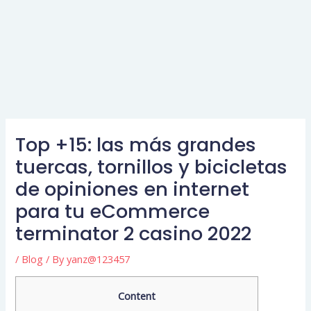
Top +15: las más grandes
tuercas, tornillos y bicicletas
de opiniones en internet
para tu eCommerce
terminator 2 casino 2022
/
Blog
/ By
yanz@123457
Content