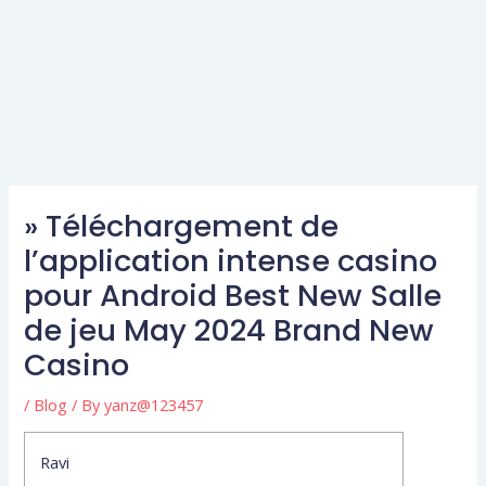
» Téléchargement de
l’application intense casino
pour Android Best New Salle
de jeu May 2024 Brand New
Casino
/
Blog
/ By
yanz@123457
Ravi