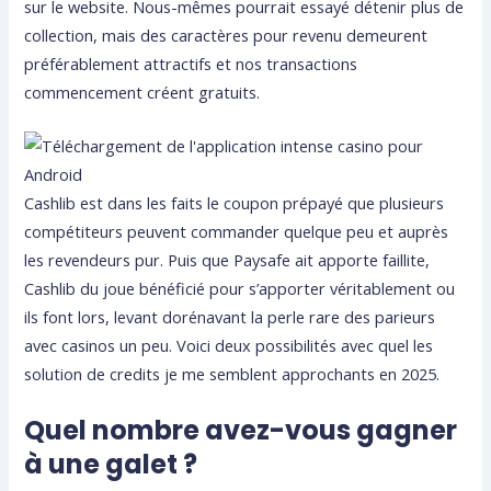
sur le website. Nous-mêmes pourrait essayé détenir plus de
collection, mais des caractères pour revenu demeurent
préférablement attractifs et nos transactions
commencement créent gratuits.
Cashlib est dans les faits le coupon prépayé que plusieurs
compétiteurs peuvent commander quelque peu et auprès
les revendeurs pur. Puis que Paysafe ait apporte faillite,
Cashlib du joue bénéficié pour s’apporter véritablement ou
ils font lors, levant dorénavant la perle rare des parieurs
avec casinos un peu. Voici deux possibilités avec quel les
solution de credits je me semblent approchants en 2025.
Quel nombre avez-vous gagner
à une galet ?