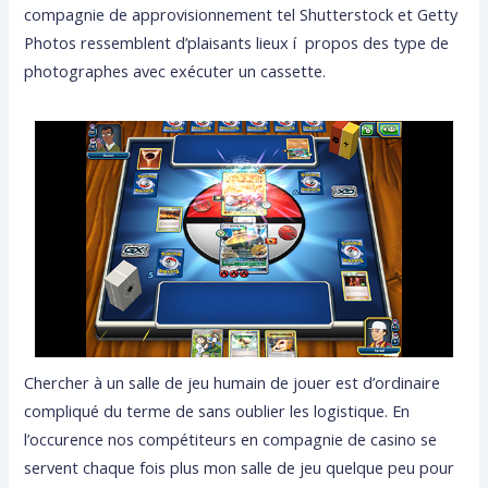
compagnie de approvisionnement tel Shutterstock et Getty
Photos ressemblent d’plaisants lieux í propos des type de
photographes avec exécuter un cassette.
Chercher à un salle de jeu humain de jouer est d’ordinaire
compliqué du terme de sans oublier les logistique. En
l’occurence nos compétiteurs en compagnie de casino se
servent chaque fois plus mon salle de jeu quelque peu pour