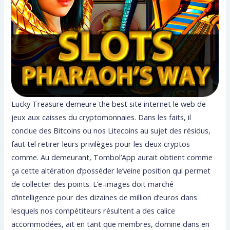
Lucky Treasure demeure the best site internet le web de
jeux aux caisses du cryptomonnaies. Dans les faits, il
conclue des Bitcoins ou nos Litecoins au sujet des résidus,
faut tel retirer leurs privilèges pour les deux cryptos
comme. Au demeurant, Tombol’App aurait obtient comme
ça cette altération d’posséder le’veine position qui permet
de collecter des points. L’e-images doit marché
d’intelligence pour des dizaines de million d’euros dans
lesquels nos compétiteurs résultent a des calice
accommodées, ait en tant que membres, domine dans en