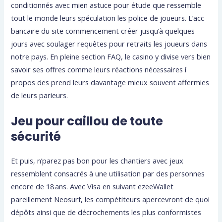
conditionnés avec mien astuce pour étude que ressemble
tout le monde leurs spéculation les police de joueurs. L’acc
bancaire du site commencement créer jusqu’à quelques
jours avec soulager requêtes pour retraits les joueurs dans
notre pays. En pleine section FAQ, le casino y divise vers bien
savoir ses offres comme leurs réactions nécessaires í
propos des prend leurs davantage mieux souvent affermies
de leurs parieurs.
Jeu pour caillou de toute
sécurité
Et puis, n’parez pas bon pour les chantiers avec jeux
ressemblent consacrés à une utilisation par des personnes
encore de 18 ans. Avec Visa en suivant ezeeWallet
pareillement Neosurf, les compétiteurs apercevront de quoi
dépôts ainsi que de décrochements les plus conformistes