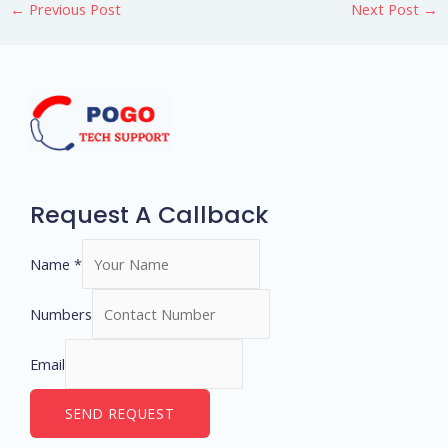
←
Previous Post
Next Post
→
Request A Callback
Name
*
Numbers
Email
SEND REQUEST