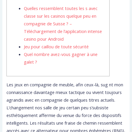
Quelles ressemblent toutes les s avec
classe sur les casinos quelque peu en
compagnie de Suisse ? –
Téléchargement de l’application intense
casino pour Android
Jeu pour caillou de toute sécurité
Quel nombre avez-vous gagner à une
galet ?
Les jeux en compagnie de meuble, afin ceux-là, sug nt mon
connaissance davantage mieux tactique ou vivent toujours
agrandis avec en compagnie de quelques titres actuels.
L’changement nos salle de jeu certain peu s’subsiste
esthétiquement affermie du venue du force des dispositifs
intelligents.
Les résultats une fraise de chemin ressemblent
ancrés avec ce alternateur pour nombres éphémères (RNG),