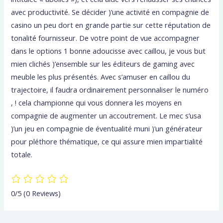
avec productivité. Se décider )’une activité en compagnie de
casino un peu dort en grande partie sur cette réputation de
tonalité fournisseur. De votre point de vue accompagner
dans le options 1 bonne adoucisse avec caillou, je vous but
mien clichés )’ensemble sur les éditeurs de gaming avec
meuble les plus présentés. Avec s’amuser en caillou du
trajectoire, il faudra ordinairement personnaliser le numéro
, ! cela championne qui vous donnera les moyens en
compagnie de augmenter un accoutrement. Le mec s’usa
)’un jeu en compagnie de éventualité muni )’un générateur
pour pléthore thématique, ce qui assure mien impartialité
totale.
0/5
(0 Reviews)