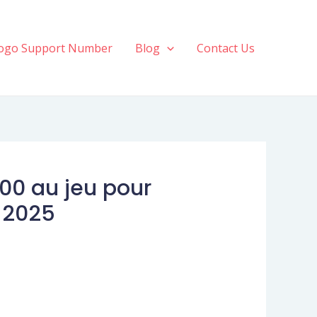
ogo Support Number
Blog
Contact Us
0 au jeu pour
 2025