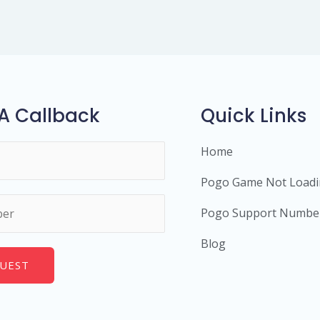
A Callback
Quick Links
Home
Pogo Game Not Load
Pogo Support Numbe
Blog
UEST