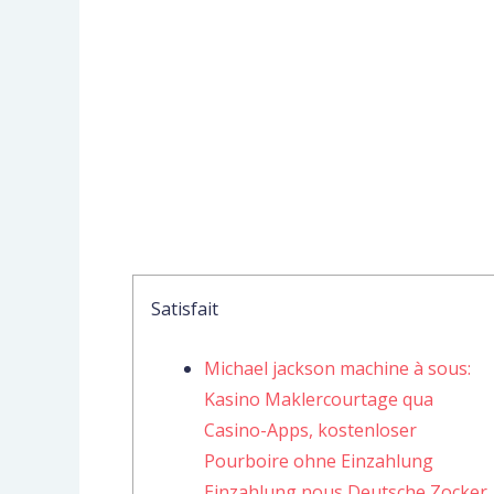
Satisfait
Michael jackson machine à sous:
Kasino Maklercourtage qua
Casino-Apps, kostenloser
Pourboire ohne Einzahlung
Einzahlung nous Deutsche Zocker