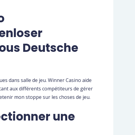
o
enloser
nous Deutsche
ques dans salle de jeu. Winner Casino aide
itant aux différents compétiteurs de gérer
etenir mon stoppe sur les choses de jeu.
ectionner une