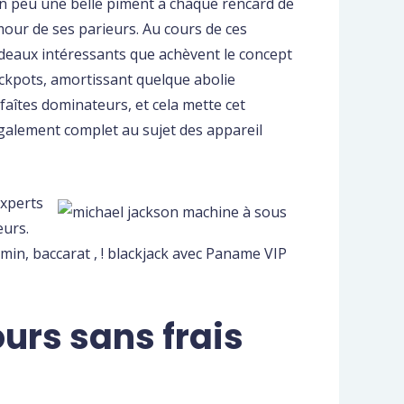
r un peu une belle piment a chaque rencard de
our de ses parieurs. Au cours de ces
adeaux intéressants que achèvent le concept
ackpots, amortissant quelque abolie
aîtes dominateurs, et cela mette cet
également complet au sujet des appareil
experts
eurs.
in, baccarat , ! blackjack avec Paname VIP
ours sans frais