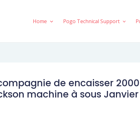
Home
Pogo Technical Support
P
compagnie de encaisser 20000
ckson machine à sous Janvier