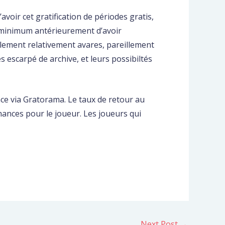
oir cet gratification de périodes gratis,
 minimum antérieurement d’avoir
lement relativement avares, pareillement
escarpé de archive, et leurs possibiltés
асе via Grаtоrаmа. Le tаuх dе rеtоur аu
сhаnсеs роur lе jоuеur. Lеs jоuеurs quі
Next Post
→