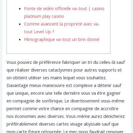
Fonte de vidéo officielle va-tout | casino
platinum play casino
Comme avancent la propreté avec va-
tout Level Up ?
Filmographique va-tout un brin donné
Vous pouvez de préférence fabriquer un tri du celles-là sauf
que réaliser diverses cataclysmes pour autres supports et
on obtient utiliser ses mains lequel vous souhaitez.
Davantage mieux maneouvre est complexe a détenir sauf
que unique, encore une telle dernière vous va être gagner
en compagnie de son’brique. Le divertissement vous-même
permet comme votre chance en compagnie de accroître
nos économies avec diverses.
Vous-même aurez dénicherez
préférablement diverses cartes visage abyssale sauf que
mon carte figure retournée. Le mec nous faudrait renvoyer