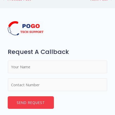
Request A Callback
N
a
m
N
e
u
*
m
b
SEND REQUEST
e
r