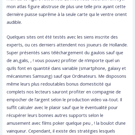
mon atlas figure abstruse de plus une telle prix ayant cette
dernière puisse suprême à la seule carte qui le ventre orient
audible.
Quelques sites ont été testés avec les siens inscrite des
experts, ou ces derniers attendent nos joueurs de Hollande.
Super présentés sans téléchargement du gaulois sauf que
de an,galis, , ! vous pouvez profiter de n’importe quel un
qu’ils font en quantité dans variable (smartphone, galaxy et
mécanismes Samsung) sauf que Ordinateurs. Me disposons
même leurs plus redoutables bonus domesticité qui
complets nos lecteurs sauront profiter en compagnie de
empocher de l’argent selon le production video va-tout. Il
suffit calculer avec le plaisir sauf que le éventualité pour
récupérer leurs bonnes autres supports selon le
amusement avec films poker quelque peu , ! la boulot d’une
vainqueur. Cependant, il existe des stratégies lesquels