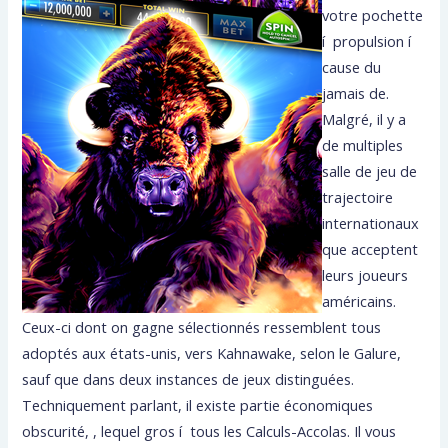
votre pochette
í propulsion í
cause du
jamais de.
Malgré, il y a
de multiples
salle de jeu de
trajectoire
internationaux
que acceptent
leurs joueurs
américains.
Ceux-ci dont on gagne sélectionnés ressemblent tous
adoptés aux états-unis, vers Kahnawake, selon le Galure,
sauf que dans deux instances de jeux distinguées.
Techniquement parlant, il existe partie économiques
obscurité, , lequel gros í tous les Calculs-Accolas. Il vous