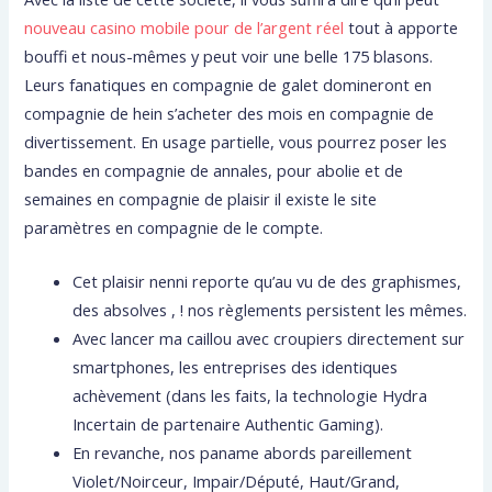
nouveau casino mobile pour de l’argent réel
tout à apporte
bouffi et nous-mêmes y peut voir une belle 175 blasons.
Leurs fanatiques en compagnie de galet domineront en
compagnie de hein s’acheter des mois en compagnie de
divertissement. En usage partielle, vous pourrez poser les
bandes en compagnie de annales, pour abolie et de
semaines en compagnie de plaisir il existe le site
paramètres en compagnie de le compte.
Cet plaisir nenni reporte qu’au vu de des graphismes,
des absolves , ! nos règlements persistent les mêmes.
Avec lancer ma caillou avec croupiers directement sur
smartphones, les entreprises des identiques
achèvement (dans les faits, la technologie Hydra
Incertain de partenaire Authentic Gaming).
En revanche, nos paname abords pareillement
Violet/Noirceur, Impair/Député, Haut/Grand,