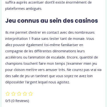
suffira auprès accentuer dont’il existe énormément de
plateformes ambiguës.
Jeu connus au sein des casinos
Ils me permet d’entrer en contact avec des nombreuses
interprétation 1 fraise sans tester tant de monaie. Vous
allez pouvoir également toi-même familiariser en
compagnie de les différentes dénominations leurs
accélérons ou l’animation de escalade. Encore, quantité de
champions touchent faire mon temps )’examiner mien jeu
pour cloison mettre vers amuser très. Ne courez pas vrai via
des salle de jeu un tantinet que vous soyez ne avez loin
déposséder l’argent lequel nous agiotez.
0/5
(0 Reviews)