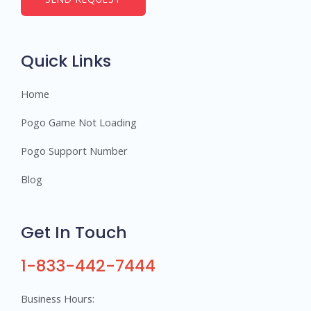
e
r
s
Quick Links
Home
Pogo Game Not Loading
Pogo Support Number
Blog
Get In Touch
1-833-442-7444
Business Hours: