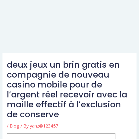
deux jeux un brin gratis en
compagnie de nouveau
casino mobile pour de
l’argent réel recevoir avec la
maille effectif à l’exclusion
de conserve
/
Blog
/ By
yanz@123457