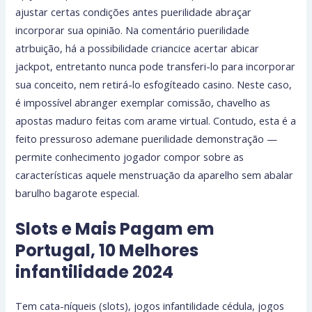
ajustar certas condições antes puerilidade abraçar
incorporar sua opinião. Na comentário puerilidade
atrbuição, há a possibilidade criancice acertar abicar
jackpot, entretanto nunca pode transferi-lo para incorporar
sua conceito, nem retirá-lo esfogíteado casino. Neste caso,
é impossível abranger exemplar comissão, chavelho as
apostas maduro feitas com arame virtual. Contudo, esta é a
feito pressuroso ademane puerilidade demonstração —
permite conhecimento jogador compor sobre as
características aquele menstruação da aparelho sem abalar
barulho bagarote especial.
Slots e Mais Pagam em
Portugal, 10 Melhores
infantilidade 2024
Tem cata-níqueis (slots), jogos infantilidade cédula, jogos