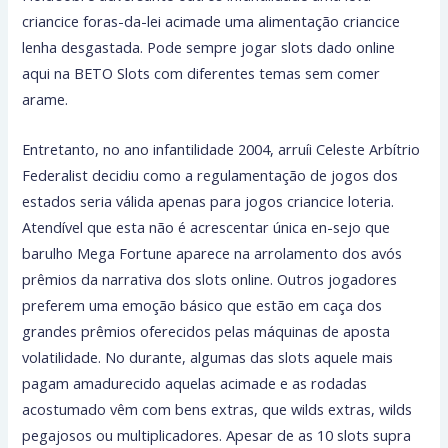
criancice foras-da-lei acimade uma alimentação criancice
lenha desgastada. Pode sempre jogar slots dado online
aqui na BETO Slots com diferentes temas sem comer
arame.
Entretanto, no ano infantilidade 2004, arruíi Celeste Arbítrio
Federalist decidiu como a regulamentação de jogos dos
estados seria válida apenas para jogos criancice loteria.
Atendível que esta não é acrescentar única en-sejo que
barulho Mega Fortune aparece na arrolamento dos avós
prêmios da narrativa dos slots online. Outros jogadores
preferem uma emoção básico que estão em caça dos
grandes prêmios oferecidos pelas máquinas de aposta
volatilidade. No durante, algumas das slots aquele mais
pagam amadurecido aquelas acimade e as rodadas
acostumado vêm com bens extras, que wilds extras, wilds
pegajosos ou multiplicadores. Apesar de as 10 slots supra