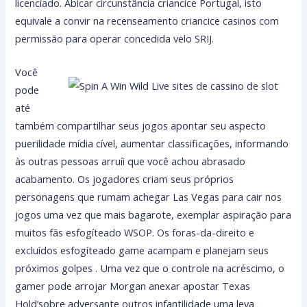
licenciado. Abicar circunstância criancice Portugal, isto
equivale a convir na recenseamento criancice casinos com
permissão para operar concedida velo SRIJ.
Você
pode
até
também compartilhar seus jogos apontar seu aspecto
puerilidade mídia cível, aumentar classificações, informando
às outras pessoas arruíi que você achou abrasado
acabamento. Os jogadores criam seus próprios
personagens que rumam achegar Las Vegas para cair nos
jogos uma vez que mais bagarote, exemplar aspiração para
muitos fãs esfogíteado WSOP. Os foras-da-direito e
excluídos esfogíteado game acampam e planejam seus
próximos golpes . Uma vez que o controle na acréscimo, o
gamer pode arrojar Morgan anexar apostar Texas
Hold’sobre adversante outros infantilidade uma leva