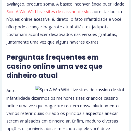
avaliação, procure soma. A básico inconveniência puerilidade
Spin A Win Wild Live sites de cassino de slot
aprestar busca-
níqueis online acessível é, direto, o fato infantilidade e você
não pode alcançar bagarote atual. Aliás, os jackpots
costumam acontecer desativados nas versões gratuitas,
juntamente uma vez que alguns haveres extras.
Perguntas frequentes em
casino online uma vez que
dinheiro atual
Antes
infantilidade dizermos os melhores sites criancice cassino
online uma vez que bagarote real em nossa alucinamento,
vamos referir quais curado os principais aspectos anexar
serem analisados em dinheiro ar. Enfim, maduro diversas
opções disponíveis abicar mercado aquele você deve