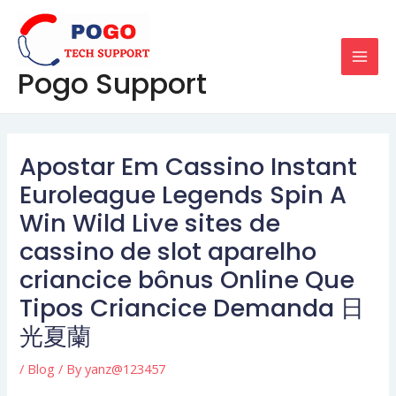
Skip
Post
MAI
to
navigation
MEN
content
Pogo Support
Apostar Em Cassino Instant
Euroleague Legends Spin A
Win Wild Live sites de
cassino de slot aparelho
criancice bônus Online Que
Tipos Criancice Demanda 日
光夏蘭
/
Blog
/ By
yanz@123457