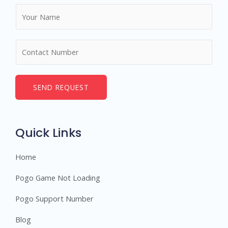
N
a
m
N
e
u
*
m
b
SEND REQUEST
e
r
s
Quick Links
Home
Pogo Game Not Loading
Pogo Support Number
Blog