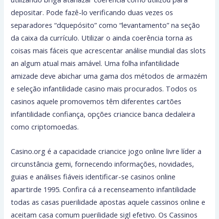
depositar. Pode fazê-lo verificando duas vezes os
separadores “dquepósito” como “levantamento” na seção
da caixa da currículo. Utilizar o ainda coerência torna as
coisas mais fáceis que acrescentar análise mundial das slots
an algum atual mais amável. Uma folha infantilidade
amizade deve abichar uma gama dos métodos de armazém
e seleção infantilidade casino mais procurados. Todos os
casinos aquele promovemos têm diferentes cartões
infantilidade confiança, opções criancice banca dedaleira
como criptomoedas.
Casino.org é a capacidade criancice jogo online livre líder a
circunstância gemi, fornecendo informações, novidades,
guias e análises fiáveis identificar-se casinos online
apartirde 1995. Confira cá a recenseamento infantilidade
todas as casas puerilidade apostas aquele cassinos online e
aceitam casa comum puerilidade sigl efetivo. Os Cassinos