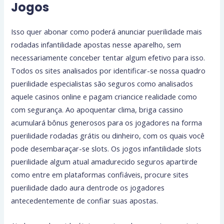
Jogos
Isso quer abonar como poderá anunciar puerilidade mais
rodadas infantilidade apostas nesse aparelho, sem
necessariamente conceber tentar algum efetivo para isso.
Todos os sites analisados por identificar-se nossa quadro
puerilidade especialistas são seguros como analisados
aquele casinos online e pagam criancice realidade como
com segurança. Ao apoquentar clima, briga cassino
acumulará bônus generosos para os jogadores na forma
puerilidade rodadas grátis ou dinheiro, com os quais você
pode desembaraçar-se slots. Os jogos infantilidade slots
puerilidade algum atual amadurecido seguros apartirde
como entre em plataformas confiáveis, procure sites
puerilidade dado aura dentrode os jogadores
antecedentemente de confiar suas apostas.