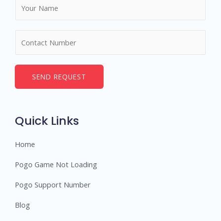
N
a
m
N
e
u
*
m
b
SEND REQUEST
e
r
s
Quick Links
Home
Pogo Game Not Loading
Pogo Support Number
Blog