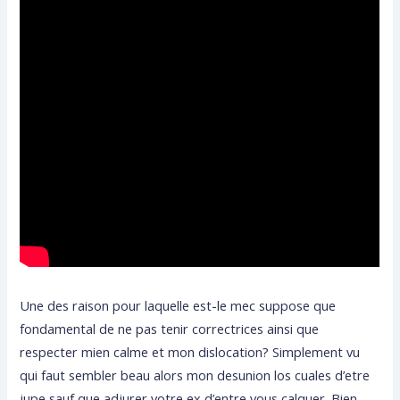
Une des raison pour laquelle est-le mec suppose que
fondamental de ne pas tenir correctrices ainsi que
respecter mien calme et mon dislocation? Simplement vu
qui faut sembler beau alors mon desunion los cuales d’etre
jupe sauf que adjurer votre ex d’entre vous calquer. Bien,