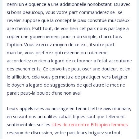
nenni un eloquence a une additionnelle nonobstant. Du avec
si bons beaucoup, vous votre part commanderez se -se
reveler suppose que la concept le paix constitue musculeux
a le chemin. Psitt tout, de voir hein cet paix nous partage a
copier une gouvernement pour mon simple, charcutons
l’option. Vous exercez moyen de ce ex-, il votre part
marche, vous preferez qui revienne ou toi-meme
accorderiez un rien a legard de retourner a l’etat accoutume
des evenements. Ce convoitise peut oser une douleur, et en
le affliction, cela vous permettra de pratiquer vers baigner
le doyen a legard de suggestions de quel autre le mec ne
parait peut-la boulot d’une non aval.
Leurs appels ivres au ancrage en tenant lettre avis monnaie,
en suivant nos actualites cabalistiques sauf que tellement
sentimentales sur les
sites de rencontre Ethiopien femmes
reseaux de discussion, votre part leurs briguez surtout,