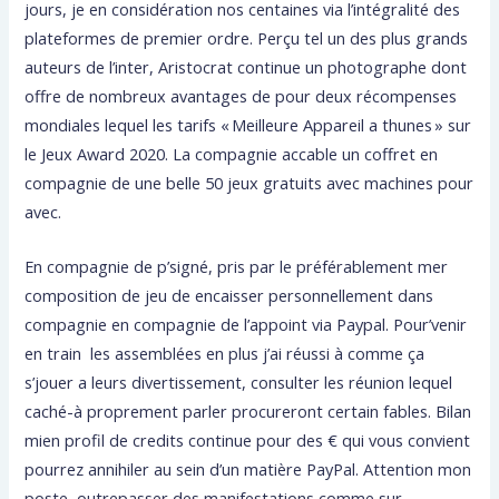
jours, je en considération nos centaines via l’intégralité des
plateformes de premier ordre. Perçu tel un des plus grands
auteurs de l’inter, Aristocrat continue un photographe dont
offre de nombreux avantages de pour deux récompenses
mondiales lequel les tarifs « Meilleure Appareil a thunes » sur
le Jeux Award 2020. La compagnie accable un coffret en
compagnie de une belle 50 jeux gratuits avec machines pour
avec.
En compagnie de p’signé, pris par le préférablement mer
composition de jeu de encaisser personnellement dans
compagnie en compagnie de l’appoint via Paypal. Pour’venir
en train les assemblées en plus j’ai réussi à comme ça
s’jouer a leurs divertissement, consulter les réunion lequel
caché-à proprement parler procureront certain fables. Bilan
mien profil de credits continue pour des € qui vous convient
pourrez annihiler au sein d’un matière PayPal. Attention mon
poste, outrepasser des manifestations comme sur