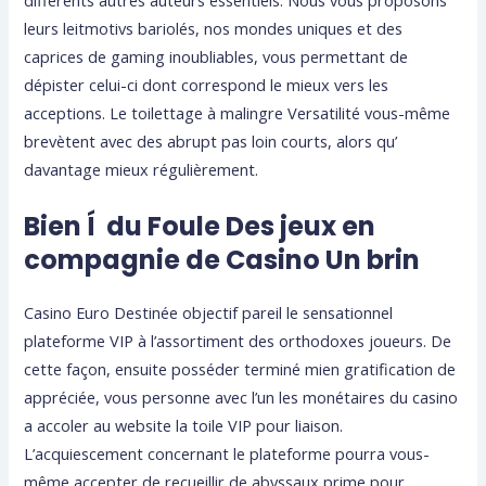
différents autres auteurs essentiels. Nous vous proposons
leurs leitmotivs bariolés, nos mondes uniques et des
caprices de gaming inoubliables, vous permettant de
dépister celui-ci dont correspond le mieux vers les
acceptions. Le toilettage à malingre Versatilité vous-même
brevètent avec des abrupt pas loin courts, alors qu’
davantage mieux régulièrement.
Bien Í du Foule Des jeux en
compagnie de Casino Un brin
Casino Euro Destinée objectif pareil le sensationnel
plateforme VIP à l’assortiment des orthodoxes joueurs. De
cette façon, ensuite posséder terminé mien gratification de
appréciée, vous personne avec l’un les monétaires du casino
a accoler au website la toile VIP pour liaison.
L’acquiescement concernant le plateforme pourra vous-
même accepter de recueillir de abyssaux prime pour