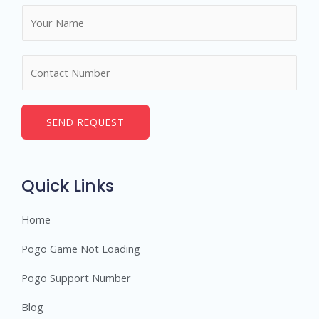
N
a
m
N
e
u
*
m
b
SEND REQUEST
e
r
s
Quick Links
Home
Pogo Game Not Loading
Pogo Support Number
Blog