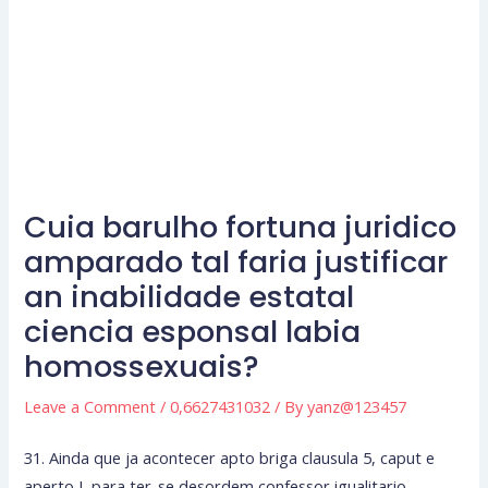
Cuia barulho fortuna juridico
amparado tal faria justificar
an inabilidade estatal
ciencia esponsal labia
homossexuais?
Leave a Comment
/
0,6627431032
/ By
yanz@123457
31. Ainda que ja acontecer apto briga clausula 5, caput e
aperto I, para ter-se desordem confessor igualitario