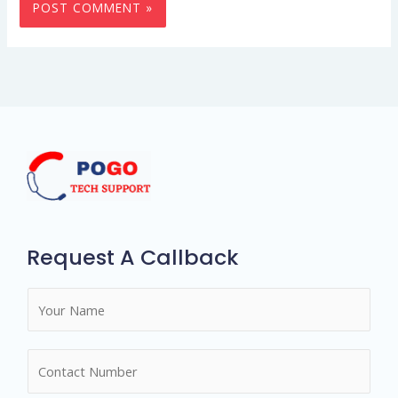
Request A Callback
N
a
m
N
e
u
*