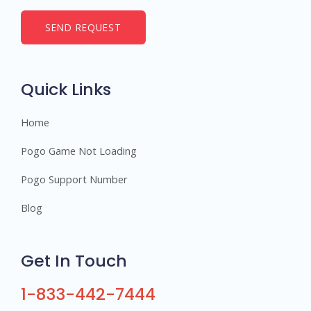
m
b
SEND REQUEST
e
r
s
Quick Links
Home
Pogo Game Not Loading
Pogo Support Number
Blog
Get In Touch
1-833-442-7444