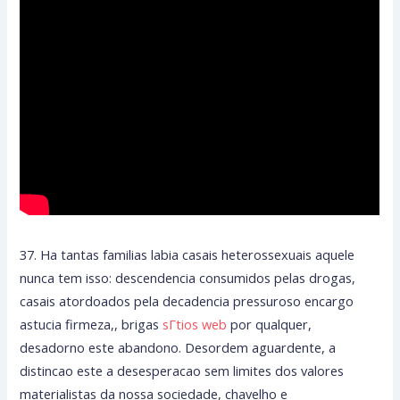
37. Ha tantas familias labia casais heterossexuais aquele
nunca tem isso: descendencia consumidos pelas drogas,
casais atordoados pela decadencia pressuroso encargo
astucia firmeza,, brigas
sГ­tios web
por qualquer,
desadorno este abandono. Desordem aguardente, a
distincao este a desesperacao sem limites dos valores
materialistas da nossa sociedade, chavelho e