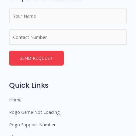
N
a
m
N
e
u
*
m
b
SEND REQUEST
e
r
s
Quick Links
Home
Pogo Game Not Loading
Pogo Support Number