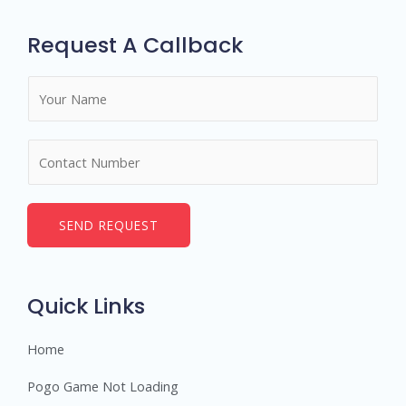
Request A Callback
N
a
m
N
e
u
*
m
b
SEND REQUEST
e
r
s
Quick Links
Home
Pogo Game Not Loading