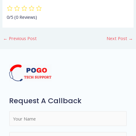
0/5
(0 Reviews)
←
Previous Post
Next Post
→
Request A Callback
N
a
m
N