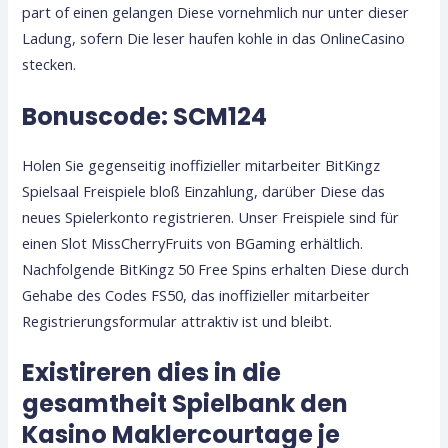
part of einen gelangen Diese vornehmlich nur unter dieser
Ladung, sofern Die leser haufen kohle in das OnlineCasino
stecken.
Bonuscode: SCM124
Holen Sie gegenseitig inoffizieller mitarbeiter BitKingz
Spielsaal Freispiele bloß Einzahlung, darüber Diese das
neues Spielerkonto registrieren. Unser Freispiele sind für
einen Slot MissCherryFruits von BGaming erhältlich.
Nachfolgende BitKingz 50 Free Spins erhalten Diese durch
Gehabe des Codes FS50, das inoffizieller mitarbeiter
Registrierungsformular attraktiv ist und bleibt.
Existireren dies in die
gesamtheit Spielbank den
Kasino Maklercourtage je