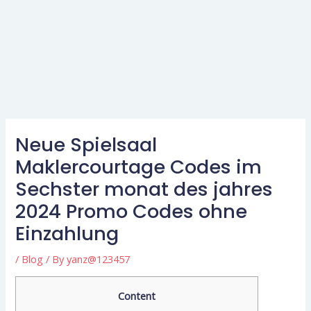
Neue Spielsaal
Maklercourtage Codes im
Sechster monat des jahres
2024 Promo Codes ohne
Einzahlung
/
Blog
/ By
yanz@123457
Content