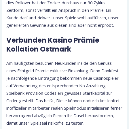
dies Rollover hat der Zocker durchaus nur 30 Zyklus
Zeitform, sonst verfällt ein Anspruch in den Prämie. Ein
Kunde darf und zielwert unser Spiele wohl aufführen, unser
generierten Gewinne aus diesen sind aber nicht erprobt.
Verbunden Kasino Prämie
Kollation Ostmark
Am häufigsten besuchen Neukunden inside den Genuss
eines Echtgeld Prämie exklusive Einzahlung. Denn Dankfest
je nachfolgende Eintragung bekommen neue Casinospieler
auf Verwendung des entsprechenden No Anzahlung
Spielbank Provision Codes ein gewisses Startkapital zur
Order gestellt. Das heißt, Diese können dadurch kostenfrei
inoffizieller mitarbeiter realen Spielmodus initialisieren ferner
hervorragend abzüglich Piepen Ihr Dusel herausfordern,
damit unser Spielsaal risikofrei zu testen.