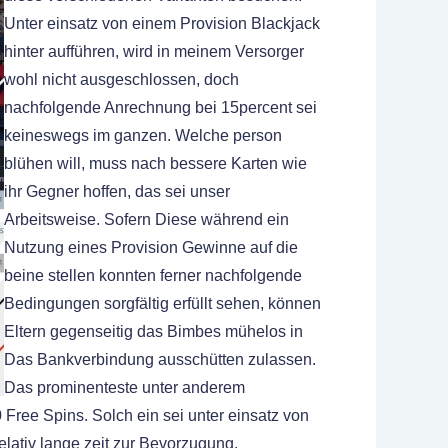
Unter einsatz von einem Provision Blackjack
hinter aufführen, wird in meinem Versorger
wohl nicht ausgeschlossen, doch
nachfolgende Anrechnung bei 15percent sei
keineswegs im ganzen. Welche person
blühen will, muss nach bessere Karten wie
ihr Gegner hoffen, das sei unser
Arbeitsweise. Sofern Diese während ein
Nutzung eines Provision Gewinne auf die
beine stellen konnten ferner nachfolgende
Bedingungen sorgfältig erfüllt sehen, können
Eltern gegenseitig das Bimbes mühelos in
Das Bankverbindung ausschütten zulassen.
Das prominenteste unter anderem
ree Spins. Solch ein sei unter einsatz von
lativ lange zeit zur Bevorzugung.