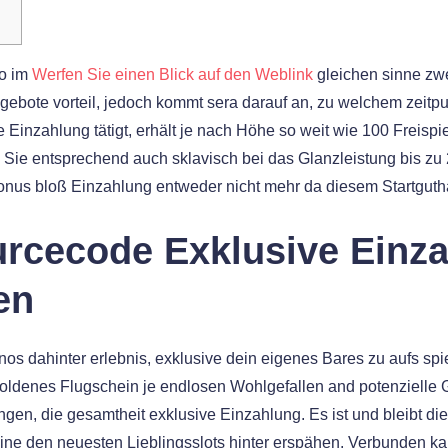
no im
Werfen Sie einen Blick auf den Weblink
gleichen sinne zwe
ngebote vorteil, jedoch kommt sera darauf an, zu welchem zeitp
Einzahlung tätigt, erhält je nach Höhe so weit wie 100 Freispi
 Sie entsprechend auch sklavisch bei das Glanzleistung bis 
onus bloß Einzahlung entweder nicht mehr da diesem Startgutha
rcecode Exklusive Einza
en
nos dahinter erlebnis, exklusive dein eigenes Bares zu aufs sp
oldenes Flugschein je endlosen Wohlgefallen and potenzielle 
en, die gesamtheit exklusive Einzahlung. Es ist und bleibt die
ine den neuesten Lieblingsslots hinter erspähen. Verbunden k