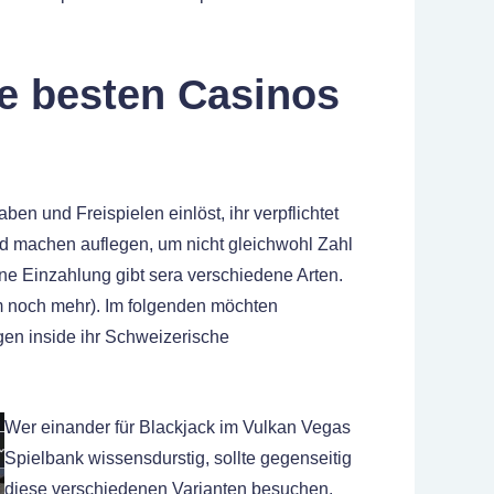
re besten Casinos
 und Freispielen einlöst, ihr verpflichtet
nd machen auflegen, um nicht gleichwohl Zahl
hne Einzahlung gibt sera verschiedene Arten.
em noch mehr). Im folgenden möchten
en inside ihr Schweizerische
Wer einander für Blackjack im Vulkan Vegas
Spielbank wissensdurstig, sollte gegenseitig
diese verschiedenen Varianten besuchen.