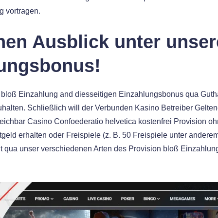
 vortragen.
nen Ausblick unter unse
lungsbonus!
loß Einzahlung and diesseitigen Einzahlungsbonus qua Guthaben
alten. Schließlich will der Verbunden Kasino Betreiber Gelte
reichbar Casino Confoederatio helvetica kostenfrei Provision o
geld erhalten oder Freispiele (z. B. 50 Freispiele unter ander
qua unser verschiedenen Arten des Provision bloß Einzahlung