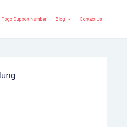
Pogo Support Number
Blog
Contact Us
lung