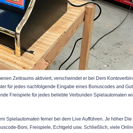
ebenen Zeitraums aktiviert, verschwindet er bei Dem Kontoverbi
 Cluster für jedes nachfolgende Eingabe eines Bonuscodes and G
e Freispiele für jedes beliebte Verbunden Spielautomaten wie
 Spielautomaten ferner bei dem Live Aufführen. Je höher Die le
uscode-Boni, Freispiele, Echtgeld usw. Schließlich, viele Onli