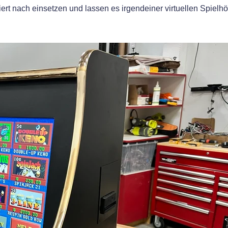
t nach einsetzen und lassen es irgendeiner virtuellen Spielhö