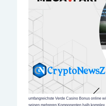
umfangreichste Verde Casino Bonus online wir
seinen mehreren Komponenten halb komplex unt