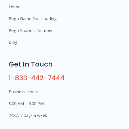
Home
Pogo Game Not Loading
Pogo Support Number
Blog
Get In Touch
1-833-442-7444
Business Hours:
8:00 AM – 6:00 PM
24X7, 7 days a week