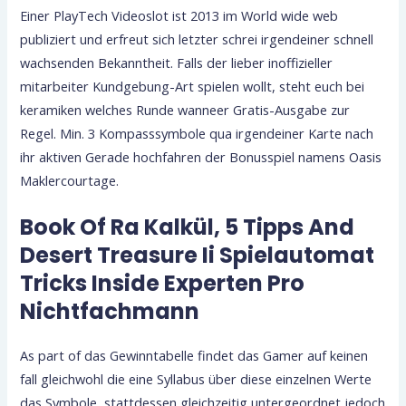
Einer PlayTech Videoslot ist 2013 im World wide web
publiziert und erfreut sich letzter schrei irgendeiner schnell
wachsenden Bekanntheit. Falls der lieber inoffizieller
mitarbeiter Kundgebung-Art spielen wollt, steht euch bei
keramiken welches Runde wanneer Gratis-Ausgabe zur
Regel. Min. 3 Kompasssymbole qua irgendeiner Karte nach
ihr aktiven Gerade hochfahren der Bonusspiel namens Oasis
Maklercourtage.
Book Of Ra Kalkül, 5 Tipps And
Desert Treasure Ii Spielautomat
Tricks Inside Experten Pro
Nichtfachmann
As part of das Gewinntabelle findet das Gamer auf keinen
fall gleichwohl die eine Syllabus über diese einzelnen Werte
das Symbole, stattdessen gleichzeitig untergeordnet jedoch