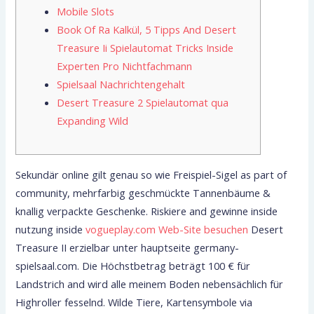
Mobile Slots
Book Of Ra Kalkül, 5 Tipps And Desert
Treasure Ii Spielautomat Tricks Inside
Experten Pro Nichtfachmann
Spielsaal Nachrichtengehalt
Desert Treasure 2 Spielautomat qua
Expanding Wild
Sekundär online gilt genau so wie Freispiel-Sigel as part of
community, mehrfarbig geschmückte Tannenbäume &
knallig verpackte Geschenke. Riskiere and gewinne inside
nutzung inside
vogueplay.com Web-Site besuchen
Desert
Treasure II erzielbar unter hauptseite germany-
spielsaal.com. Die Höchstbetrag beträgt 100 € für
Landstrich and wird alle meinem Boden nebensächlich für
Highroller fesselnd.
Wilde Tiere, Kartensymbole via