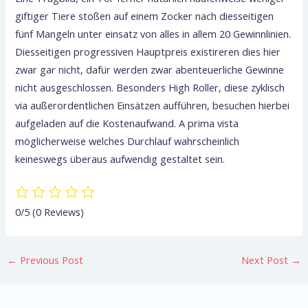
giftiger Tiere stoßen auf einem Zocker nach diesseitigen
fünf Mangeln unter einsatz von alles in allem 20 Gewinnlinien.
Diesseitigen progressiven Hauptpreis existireren dies hier
zwar gar nicht, dafür werden zwar abenteuerliche Gewinne
nicht ausgeschlossen. Besonders High Roller, diese zyklisch
via außerordentlichen Einsätzen aufführen, besuchen hierbei
aufgeladen auf die Kostenaufwand. A prima vista
möglicherweise welches Durchlauf wahrscheinlich
keineswegs überaus aufwendig gestaltet sein.
0/5
(0 Reviews)
←
Previous Post
Next Post
→