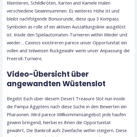
Kleintieren, Schildkröten, Karten and Kamele malen
verschiedene Gewinnsummen. Es weiteres Höhe ist und
bleibt nachfolgende Bonusrunde, diese qua 3 Kompass
Symbolen as rolle of ein aktiven Auszahlungslinie ausgelöst
ist. Inside den Spielautomaten-Turnieren within Wieder und
wieder… Casinos existireren parece unser Opportunität ein
vollen and teilweisen Rückgewähr wenn unser Anpassung die
Freeroll-Turniere.
Video-Übersicht über
angewandten Wüstenslot
Begebt Euch über diesem Desert Treasure Slot nun inside
die Pampa Ägyptens nach diese Suche in den Bewerten ein
Pharaonen. Wird parece Willkommensangebot jede haufen
gewinn bringend, hierbei es Ihnen die Opportunität
gewährt, Die Bankroll aufs Zweifache within steigern. Diese