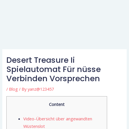
Desert Treasure Ii
Spielautomat Für nüsse
Verbinden Vorsprechen
/
Blog
/ By
yanz@123457
Content
Video-Übersicht über angewandten
Wüstenslot