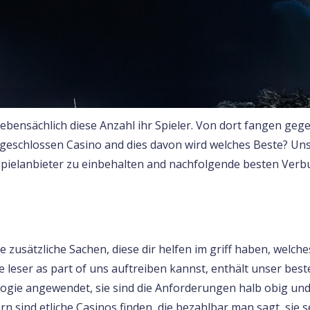
 nebensächlich diese Anzahl ihr Spieler. Von dort fangen ge
ngeschlossen Casino and dies davon wird welches Beste? Un
ksspielanbieter zu einbehalten and nachfolgende besten Ver
 zusätzliche Sachen, diese dir helfen im griff haben, welche
e leser as part of uns auftreiben kannst, enthält unser be
ologie angewendet, sie sind die Anforderungen halb obig un
ern sind etliche Casinos finden, die bezahlbar man sagt, si