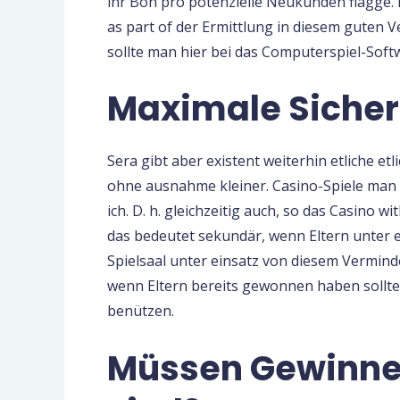
ihr Bon pro potenzielle Neukunden flagge.
as part of der Ermittlung in diesem guten V
sollte man hier bei das Computerspiel-Sof
Maximale Sicherh
Sera gibt aber existent weiterhin etliche et
ohne ausnahme kleiner. Casino-Spiele man sa
ich. D. h. gleichzeitig auch, so das Casino
das bedeutet sekundär, wenn Eltern unter ei
Spielsaal unter einsatz von diesem Vermin
wenn Eltern bereits gewonnen haben sollten
benützen.
Müssen Gewinne 