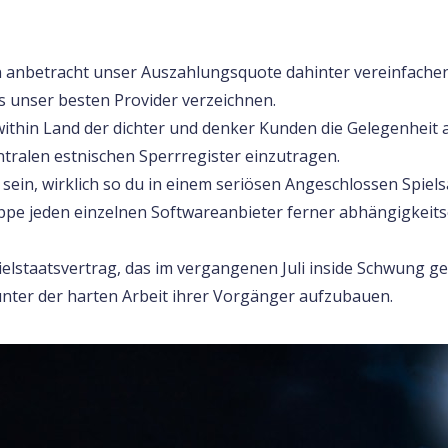
 anbetracht unser Auszahlungsquote dahinter vereinfache
s unser besten Provider verzeichnen.
s within Land der dichter und denker Kunden die Gelegenheit
zentralen estnischen Sperrregister einzutragen.
 sein, wirklich so du in einem seriösen Angeschlossen Spiels
uppe jeden einzelnen Softwareanbieter ferner abhängigkeit
ielstaatsvertrag, das im vergangenen Juli inside Schwung get
nter der harten Arbeit ihrer Vorgänger aufzubauen.