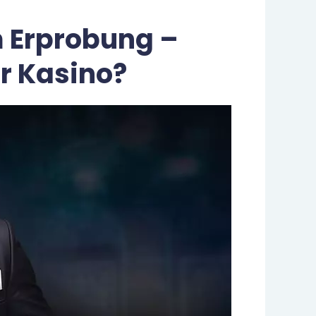
 Erprobung –
r Kasino?