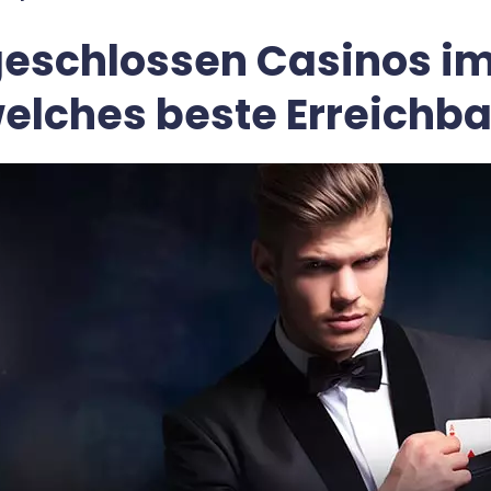
eschlossen Casinos im
elches beste Erreichba