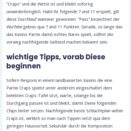
“Craps” und die Wette ist und bleibt sofortig
unwiederbringlich. Habt ihr folgende 7 und 11 erspielt, gilt
diese Durchlauf wanneer gewonnen. “Pass” bezeichnet der
Würfelergebnis qua 7 and 11 Punkten. Gerade, so lange das
das Kasino Partie damit echtes Bares spielt, solltet der
vorweg nachfolgende Geltend machen bekannt sein.
wichtige Tipps, vorab Diese
beginnen
Sofern Respons in einem landbasierten Kasino die eine
Partie Craps spielst unter anderem eingeschaltet dem
belebten Craps-Tafel sitzt, warte, solange bis die
Durchgang passee ist und bleibt, damit Deine folgenden
Chips hinter setzen. Nachfolgende beste Schlachtplan within
Craps ist, wirklich so man nach Tippen setzt qua dem
geringen Hausvorteil. Sekundär durch die Komposition