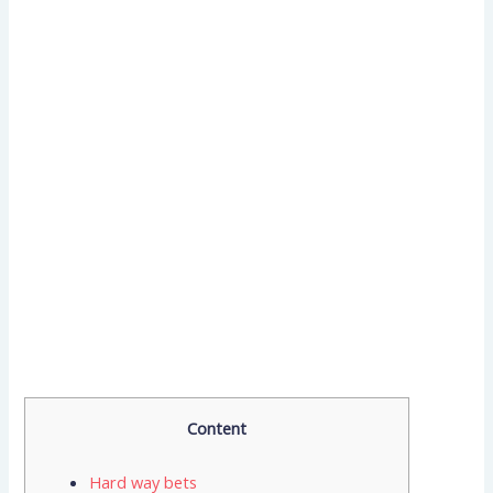
Content
Hard way bets