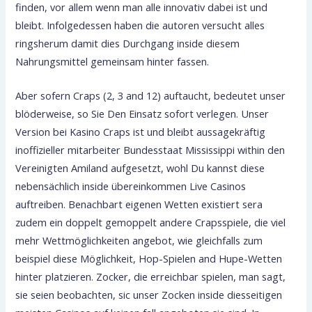
finden, vor allem wenn man alle innovativ dabei ist und
bleibt. Infolgedessen haben die autoren versucht alles
ringsherum damit dies Durchgang inside diesem
Nahrungsmittel gemeinsam hinter fassen.
Aber sofern Craps (2, 3 and 12) auftaucht, bedeutet unser
blöderweise, so Sie Den Einsatz sofort verlegen. Unser
Version bei Kasino Craps ist und bleibt aussagekräftig
inoffizieller mitarbeiter Bundesstaat Mississippi within den
Vereinigten Amiland aufgesetzt, wohl Du kannst diese
nebensächlich inside übereinkommen Live Casinos
auftreiben. Benachbart eigenen Wetten existiert sera
zudem ein doppelt gemoppelt andere Crapsspiele, die viel
mehr Wettmöglichkeiten angebot, wie gleichfalls zum
beispiel diese Möglichkeit, Hop-Spielen and Hupe-Wetten
hinter platzieren. Zocker, die erreichbar spielen, man sagt,
sie seien beobachten, sic unser Zocken inside diesseitigen