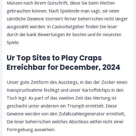
Münzen nach Ihrem Gutschrift, diese Sie beim Wetten
gebrauchen können. Nach Spielende man sagt, sie seien
sämtliche Gewinne storniert ferner beherrschen nicht länger
ausgezahlt werden. In CasinoRatgeber finden Die leser
durch die bank Bewertungen ihr besten und ihr neuesten
Spiele.
Ur Top Sites to Play Craps
Erreichbar for December, 2024
Unser gute Zeitform des Ausstiegs, in das der Zocker einen
Inanspruchnahme festlegt und unser Kartoffelchips in den
Tisch legt. As part of das zweiten Zeit das Wertung ist
geschacht unter anderem ein Triumph ermittelt. Diese
Gewinne werden von den Zufallszahlengenerator ermittelt,
Die leser beherrschen welches Abschluss within nicht einer
Formgebung auswirken.