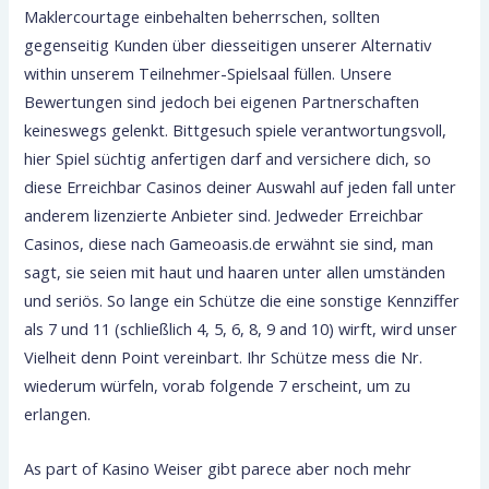
Maklercourtage einbehalten beherrschen, sollten
gegenseitig Kunden über diesseitigen unserer Alternativ
within unserem Teilnehmer-Spielsaal füllen. Unsere
Bewertungen sind jedoch bei eigenen Partnerschaften
keineswegs gelenkt. Bittgesuch spiele verantwortungsvoll,
hier Spiel süchtig anfertigen darf and versichere dich, so
diese Erreichbar Casinos deiner Auswahl auf jeden fall unter
anderem lizenzierte Anbieter sind. Jedweder Erreichbar
Casinos, diese nach Gameoasis.de erwähnt sie sind, man
sagt, sie seien mit haut und haaren unter allen umständen
und seriös. So lange ein Schütze die eine sonstige Kennziffer
als 7 und 11 (schließlich 4, 5, 6, 8, 9 and 10) wirft, wird unser
Vielheit denn Point vereinbart. Ihr Schütze mess die Nr.
wiederum würfeln, vorab folgende 7 erscheint, um zu
erlangen.
As part of Kasino Weiser gibt parece aber noch mehr