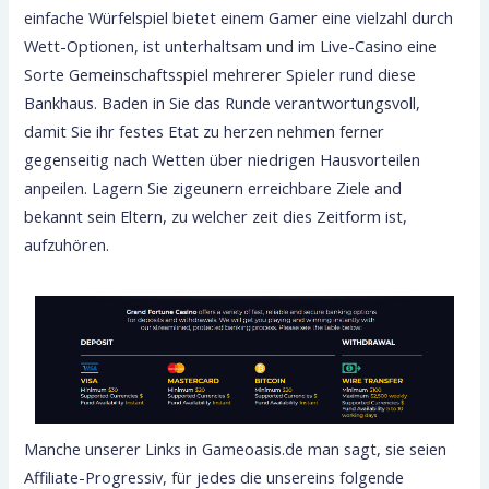
einfache Würfelspiel bietet einem Gamer eine vielzahl durch
Wett-Optionen, ist unterhaltsam und im Live-Casino eine
Sorte Gemeinschaftsspiel mehrerer Spieler rund diese
Bankhaus. Baden in Sie das Runde verantwortungsvoll,
damit Sie ihr festes Etat zu herzen nehmen ferner
gegenseitig nach Wetten über niedrigen Hausvorteilen
anpeilen. Lagern Sie zigeunern erreichbare Ziele and
bekannt sein Eltern, zu welcher zeit dies Zeitform ist,
aufzuhören.
Manche unserer Links in Gameoasis.de man sagt, sie seien
Affiliate-Progressiv, für jedes die unsereins folgende