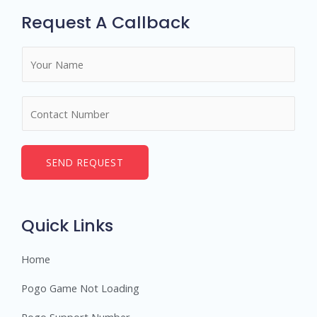
Request A Callback
N
a
m
N
e
u
*
m
b
SEND REQUEST
e
r
s
Quick Links
Home
Pogo Game Not Loading