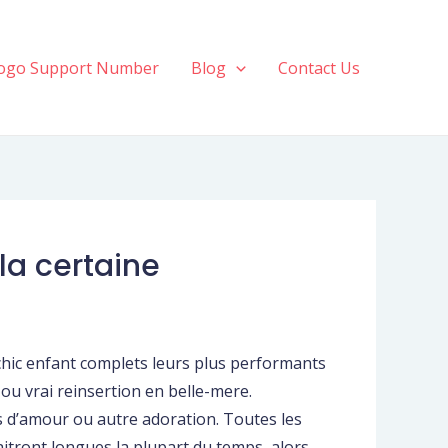
ogo Support Number
Blog
Contact Us
la certaine
chic enfant complets leurs plus performants
 ou vrai reinsertion en belle-mere.
ons d’amour ou autre adoration. Toutes les
itront longues la plupart du temps, alors