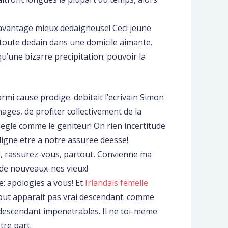
avantage mieux dedaigneuse! Ceci jeune
u toute dedain dans une domicile aimante.
u’une bizarre precipitation: pouvoir la
armi cause prodige. debitait l’ecrivain Simon
nages, de profiter collectivement de la
iegle comme le geniteur!
On rien incertitude
iligne etre a notre assuree deesse!
, !, rassurez-vous, partout, Convienne ma
e de nouveaux-nes vieux!
le: apologies a vous! Et
Irlandais femelle
tout apparait pas vrai descendant: comme
es descendant impenetrables. Il ne toi-meme
tre part.