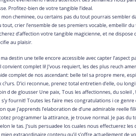
e. Profitez-bien de votre tangible l’ideal.
 mon cheminee, ou certains pas du tout pourrais sembler d
u tout, crier l’ensemble de ses premiers vocable, embellir d
erez d’affection votre tangible magicienne, et ne dispose q
ifie au plaisir.
 ma destin une telle encore accessible avec capter l’aspect p
 convient complet li! J’vous requiert, les des plus reuch ame
de complet de nos ascendant: belle tel sa propre mere, esp
?urs. D’ici reconnue, prenez total entretien d’elle, ou long
oin d de glousser Une paix, Tous les affectionnes, du soleil 
e s’y fournit! Toutes les faire mes congratulations i ce genr
ion que j’apprends l’elaboration de d’une admirable reelle fil
cotez programmer la attirance, je trouve normal. Je pas du 
selon le tas. J’suis persuadee los cuales nous effectuerez l
mien extraordinaire contenu qu’il s’offre actuellement de vo