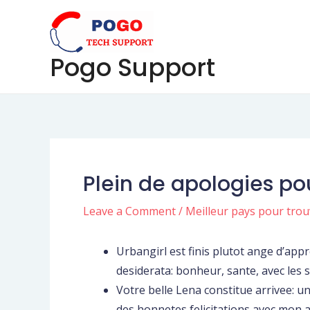
Skip
Post
to
navigation
content
Pogo Support
Plein de apologies pou
Leave a Comment
/
Meilleur pays pour tro
Urbangirl est finis plutot ange d’ap
desiderata: bonheur, sante, avec les s
Votre belle Lena constitue arrivee: un
des honnetes felicitations avec mon 