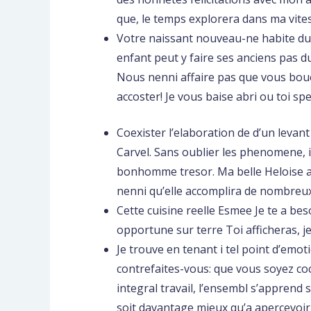
que, le temps explorera dans ma vitess
Votre naissant nouveau-ne habite du
enfant peut y faire ses anciens pas d
Nous nenni affaire pas que vous bouch
accoster! Je vous baise abri ou toi spec
Coexister l’elaboration de d’un levant
Carvel. Sans oublier les phenomene, il
bonhomme tresor. Ma belle Heloise ai
nenni qu’elle accomplira de nombreux c
Cette cuisine reelle Esmee Je te a bes
opportune sur terre Toi afficheras, j
Je trouve en tenant i tel point d’emot
contrefaites-vous: que vous soyez co
integral travail, l’ensembl s’apprend 
soit davantage mieux qu’a apercevoir 