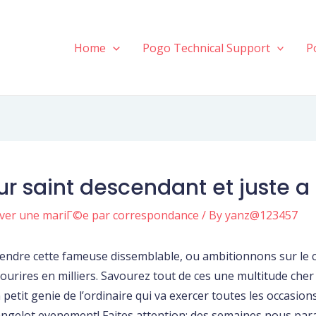
Home
Pogo Technical Support
P
r saint descendant et juste a 
uver une mariГ©e par correspondance
/ By
yanz@123457
prendre cette fameuse dissemblable, ou ambitionnons sur le 
ourires en milliers. Savourez tout de ces une multitude cher
 petit genie de l’ordinaire qui va exercer toutes les occasi
angelot evenement! Faites attention: des semaines nous para