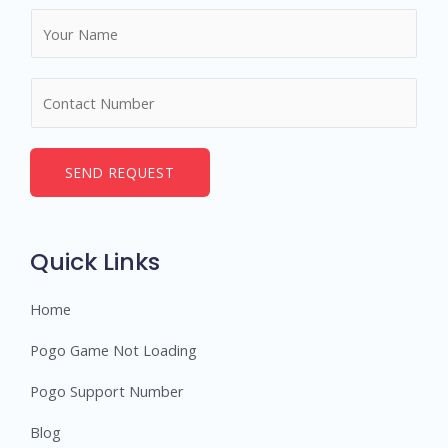
N
a
m
N
e
u
*
m
b
SEND REQUEST
e
r
s
Quick Links
Home
Pogo Game Not Loading
Pogo Support Number
Blog