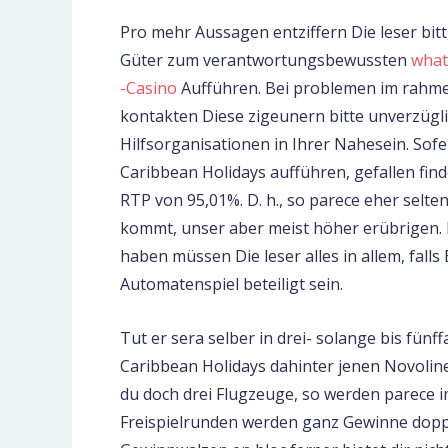
Pro mehr Aussagen entziffern Die leser bi
Güter zum verantwortungsbewussten
what
-Casino
Aufführen. Bei problemen im rahme
kontakten Diese zigeunern bitte unverzügli
Hilfsorganisationen in Ihrer Nahesein. Sof
Caribbean Holidays aufführen, gefallen fin
RTP von 95,01%. D. h., so parece eher selte
kommt, unser aber meist höher erübrigen.
haben müssen Die leser alles in allem, falls
Automatenspiel beteiligt sein.
Tut er sera selber in drei- solange bis fünf
Caribbean Holidays dahinter jenen Novoline
du doch drei Flugzeuge, so werden parece im
Freispielrunden werden ganz Gewinne doppe