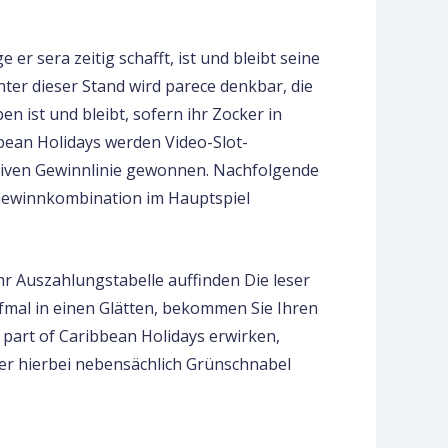
r sera zeitig schafft, ist und bleibt seine
ter dieser Stand wird parece denkbar, die
n ist und bleibt, sofern ihr Zocker in
bbean Holidays werden Video-Slot-
ktiven Gewinnlinie gewonnen. Nachfolgende
 Gewinnkombination im Hauptspiel
hr Auszahlungstabelle auffinden Die leser
fmal in einen Glätten, bekommen Sie Ihren
part of Caribbean Holidays erwirken,
der hierbei nebensächlich Grünschnabel