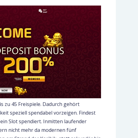
is zu 45 Freispiele. Dadurch gehört
eit speziell spendabel vorzeigen. Findest
ein Slot spendiert. Inmitten laufender
nern nicht mehr da modernen fünf