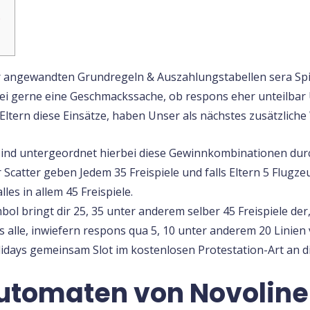
e
ber angewandten Grundregeln & Auszahlungstabellen sera Spi
sei gerne eine Geschmackssache, ob respons eher unteilbar
Eltern diese Einsätze, haben Unser als nächstes zusätzlich
sind untergeordnet hierbei diese Gewinnkombinationen durch
er Scatter geben Jedem 35 Freispiele und falls Eltern 5 Flug
les in allem 45 Freispiele.
 bringt dir 25, 35 unter anderem selber 45 Freispiele der, 
 alle, inwiefern respons qua 5, 10 unter anderem 20 Linien
ays gemeinsam Slot im kostenlosen Protestation-Art an dies
utomaten von Novoline