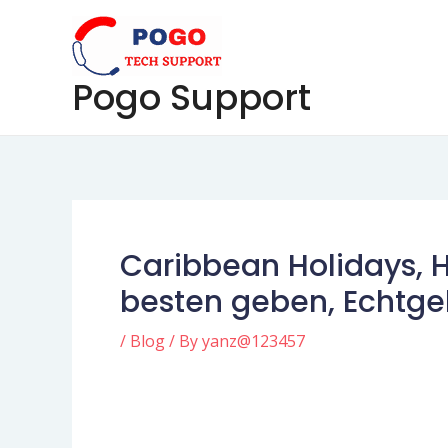
Skip
Post
to
navigation
content
Pogo Support
Caribbean Holidays, 
besten geben, Echtge
/
Blog
/ By
yanz@123457