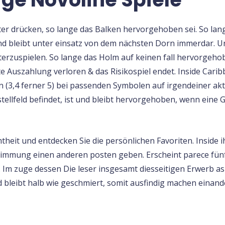
r drücken, so lange das Balken hervorgehoben sei. So lange e
d bleibt unter einsatz von dem nächsten Dorn immerdar. Un
rzuspielen. So lange das Holm auf keinen fall hervorgehobe
te Auszahlung verloren & das Risikospiel endet. Inside Cari
 (3,4 ferner 5) bei passenden Symbolen auf irgendeiner a
tellfeld befindet, ist und bleibt hervorgehoben, wenn eine
heit und entdecken Sie die persönlichen Favoriten. Inside i
sstimmung einen anderen posten geben. Erscheint parece fün
m zuge dessen Die leser insgesamt diesseitigen Erwerb as 
d bleibt halb wie geschmiert, somit ausfindig machen einan