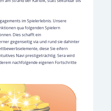
en am Strand der Karibik, statt sekundär bis
ngagements im Spielerlebnis. Unsere
unktionen qua folgenden Spielern
nnen. Dies schafft ein
erner gegenseitig via und rund sie dahinter
Wettbewerbselemente, diese Sie eifern
uitives Navi prestigeträchtig. Sera wird
derem nachfolgende eigenen Fortschritte