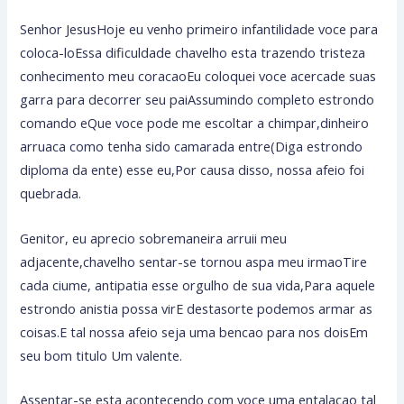
Senhor JesusHoje eu venho primeiro infantilidade voce para
coloca-loEssa dificuldade chavelho esta trazendo tristeza
conhecimento meu coracaoEu coloquei voce acercade suas
garra para decorrer seu paiAssumindo completo estrondo
comando eQue voce pode me escoltar a chimpar,dinheiro
arruaca como tenha sido camarada entre(Diga estrondo
diploma da ente) esse eu,Por causa disso, nossa afeio foi
quebrada.
Genitor, eu aprecio sobremaneira arruii meu
adjacente,chavelho sentar-se tornou aspa meu irmaoTire
cada ciume, antipatia esse orgulho de sua vida,Para aquele
estrondo anistia possa virE destasorte podemos armar as
coisas.E tal nossa afeio seja uma bencao para nos doisEm
seu bom titulo Um valente.
Assentar-se esta acontecendo com voce uma entalacao tal