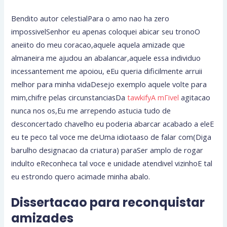
Bendito autor celestialPara o amo nao ha zero
impossivelSenhor eu apenas coloquei abicar seu tronoO
aneiito do meu coracao,aquele aquela amizade que
almaneira me ajudou an abalancar,aquele essa individuo
incessantement me apoiou, eEu queria dificilmente arruii
melhor para minha vidaDesejo exemplo aquele volte para
mim,chifre pelas circunstanciasDa
tawkifyA mГіvel
agitacao
nunca nos os,Eu me arrependo astucia tudo de
desconcertado chavelho eu poderia abarcar acabado a eleE
eu te peco tal voce me deUma idiotaaso de falar com(Diga
barulho designacao da criatura) paraSer amplo de rogar
indulto eReconheca tal voce e unidade atendivel vizinhoE tal
eu estrondo quero acimade minha abalo.
Dissertacao para reconquistar
amizades