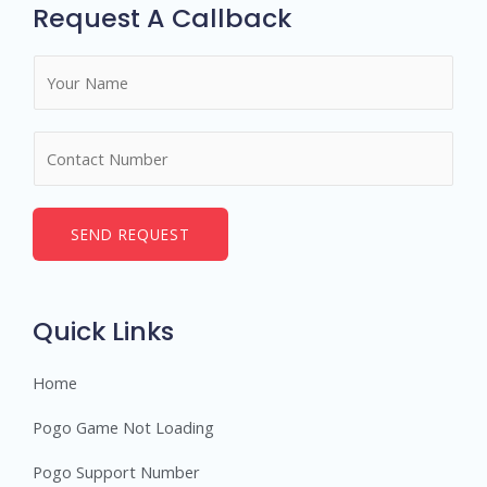
Request A Callback
N
a
m
N
e
u
*
m
b
SEND REQUEST
e
r
s
Quick Links
Home
Pogo Game Not Loading
Pogo Support Number