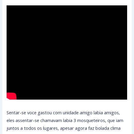
Sentar-se voce gastou com unidade amigo labia amigos,
eles assentar-se chamavam labia 3 mosqueteiros, que iam
juntos a todos os lugares, apesar agora faz bolada clima