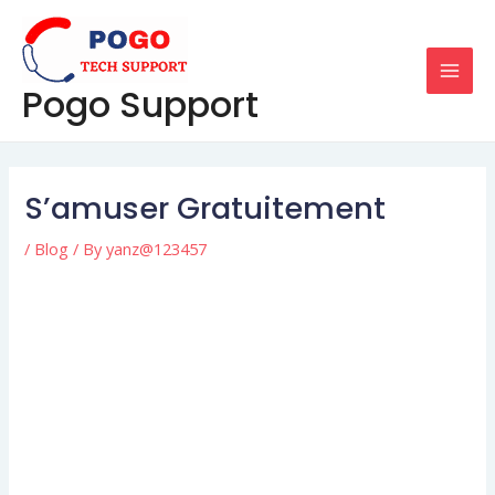
Skip
Post
MAI
to
navigation
MEN
content
Pogo Support
S’amuser Gratuitement
/
Blog
/ By
yanz@123457