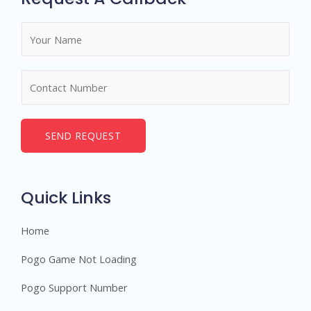
N
a
m
N
e
u
*
m
b
SEND REQUEST
e
r
s
Quick Links
Home
Pogo Game Not Loading
Pogo Support Number