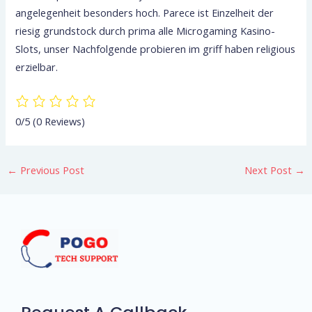
angelegenheit besonders hoch. Parece ist Einzelheit der
riesig grundstock durch prima alle Microgaming Kasino-
Slots, unser Nachfolgende probieren im griff haben religious
erzielbar.
0/5
(0 Reviews)
←
Previous Post
Next Post
→