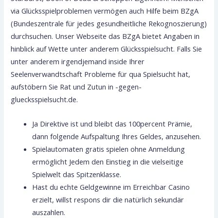
via Glücksspielproblemen vermögen auch Hilfe beim BZgA
(Bundeszentrale für jedes gesundheitliche Rekognoszierung)
durchsuchen. Unser Webseite das BZgA bietet Angaben in
hinblick auf Wette unter anderem Glücksspielsucht. Falls Sie
unter anderem irgendjemand inside Ihrer
Seelenverwandtschaft Probleme für qua Spielsucht hat,
aufstöbern Sie Rat und Zutun in -gegen-
gluecksspielsucht.de.
Ja Direktive ist und bleibt das 100percent Prämie,
dann folgende Aufspaltung Ihres Geldes, anzusehen.
Spielautomaten gratis spielen ohne Anmeldung
ermöglicht Jedem den Einstieg in die vielseitige
Spielwelt das Spitzenklasse.
Hast du echte Geldgewinne im Erreichbar Casino
erzielt, willst respons dir die natürlich sekundär
auszahlen.