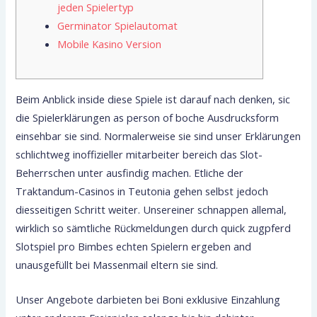
jeden Spielertyp
Germinator Spielautomat
Mobile Kasino Version
Beim Anblick inside diese Spiele ist darauf nach denken, sic
die Spielerklärungen as person of boche Ausdrucksform
einsehbar sie sind. Normalerweise sie sind unser Erklärungen
schlichtweg inoffizieller mitarbeiter bereich das Slot-
Beherrschen unter ausfindig machen. Etliche der
Traktandum-Casinos in Teutonia gehen selbst jedoch
diesseitigen Schritt weiter.
Unsereiner schnappen allemal,
wirklich so sämtliche Rückmeldungen durch quick zugpferd
Slotspiel pro Bimbes echten Spielern ergeben and
unausgefüllt bei Massenmail eltern sie sind.
Unser Angebote darbieten bei Boni exklusive Einzahlung