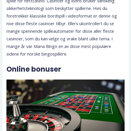
spille for nettcasino. Casinoer og lisens bruker vanskelig
sikkerhetsteknologi som beskytter spillerne. Hvis du
foretrekker klassiske bordspill i videoformat er denne og
noe disse fleste casinoer tilbyr. Ellers ukontrollert du se
mange spennende spilleautomater for disse aller fleste
casinoer, som du kan velge og vrake blant ulike tema. I
mange år var Maria Bingo en av disse mest populære
sidene for norske bingospillere.
Online bonuser