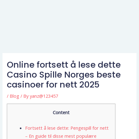
Online fortsett å lese dette
Casino Spille Norges beste
casinoer for nett 2025
/
Blog
/ By
yanz@123457
Content
Fortsett å lese dette: Pengespill for nett
– En guide til disse mest populære