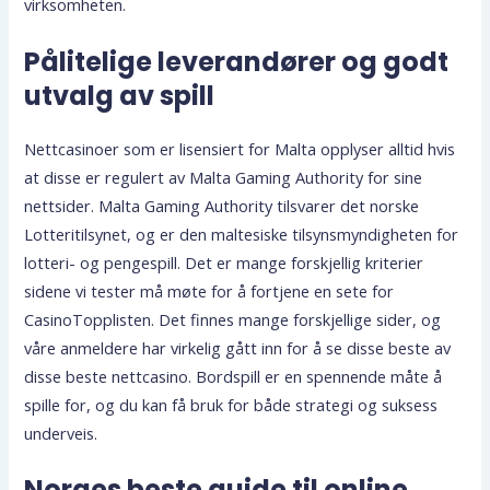
virksomheten.
Pålitelige leverandører og godt
utvalg av spill
Nettcasinoer som er lisensiert for Malta opplyser alltid hvis
at disse er regulert av Malta Gaming Authority for sine
nettsider. Malta Gaming Authority tilsvarer det norske
Lotteritilsynet, og er den maltesiske tilsynsmyndigheten for
lotteri- og pengespill. Det er mange forskjellig kriterier
sidene vi tester må møte for å fortjene en sete for
CasinoTopplisten. Det finnes mange forskjellige sider, og
våre anmeldere har virkelig gått inn for å se disse beste av
disse beste nettcasino. Bordspill er en spennende måte å
spille for, og du kan få bruk for både strategi og suksess
underveis.
Norges beste guide til online