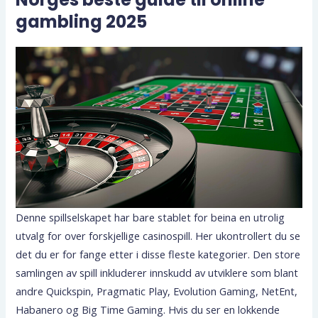
gambling 2025
Denne spillselskapet har bare stablet for beina en utrolig
utvalg for over forskjellige casinospill. Her ukontrollert du se
det du er for fange etter i disse fleste kategorier. Den store
samlingen av spill inkluderer innskudd av utviklere som blant
andre Quickspin, Pragmatic Play, Evolution Gaming, NetEnt,
Habanero og Big Time Gaming. Hvis du ser en lokkende