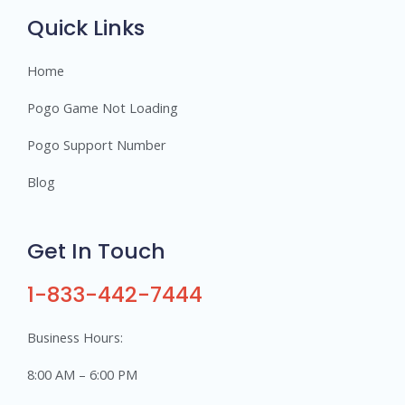
s
Quick Links
Home
Pogo Game Not Loading
Pogo Support Number
Blog
Get In Touch
1-833-442-7444
Business Hours:
8:00 AM – 6:00 PM